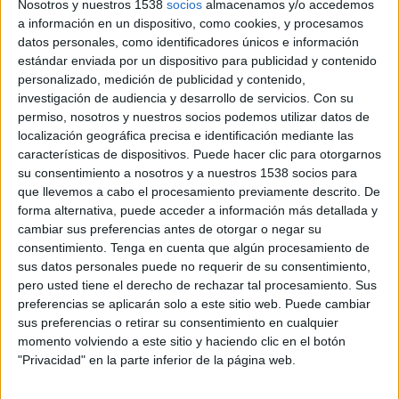
Nosotros y nuestros 1538
socios
almacenamos y/o accedemos
a información en un dispositivo, como cookies, y procesamos
5 DE FEBRERO DE 2025
datos personales, como identificadores únicos e información
estándar enviada por un dispositivo para publicidad y contenido
La marca de moda sevillana ha anunciado
personalizado, medición de publicidad y contenido,
que Nota Bene será la encargada de
investigación de audiencia y desarrollo de servicios.
Con su
gestionar su comunicación de marca
permiso, nosotros y nuestros socios podemos utilizar datos de
localización geográfica precisa e identificación mediante las
Scotta
, fundada por Carlos Serra, Nacho Ruiz y
características de dispositivos. Puede hacer clic para otorgarnos
Felipe Roca en 2006, bajo el nombre de Backslide,
su consentimiento a nosotros y a nuestros 1538 socios para
confía su comunicación a la agencia
Nota Bene
,
que llevemos a cabo el procesamiento previamente descrito. De
que pondrá a disposición de la marca un equipo
forma alternativa, puede acceder a información más detallada y
de profesionales para impulsar su imagen. En la
cambiar sus preferencias antes de otorgar o negar su
consentimiento.
Tenga en cuenta que algún procesamiento de
agencia cuentan con expertos en comunicación,
sus datos personales puede no requerir de su consentimiento,
digital y creatividad, además de una visión
pero usted tiene el derecho de rechazar tal procesamiento. Sus
‘basada en el poder del lifestyle’
preferencias se aplicarán solo a este sitio web. Puede cambiar
sus preferencias o retirar su consentimiento en cualquier
La agencia está especializada en el diseño de
momento volviendo a este sitio y haciendo clic en el botón
campañas de comunicación con estrategias a
"Privacidad" en la parte inferior de la página web.
medida para conectar las marcas con sus
audiencias.