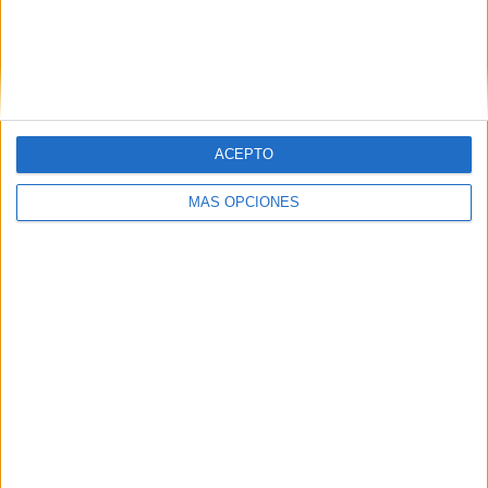
ARTÍCULOS ALEATORIOS
ACEPTO
MÁS OPCIONES
07/08/2026
Mahou reivindica el ritual de
la caña en el Día
Internacional de la Cerveza