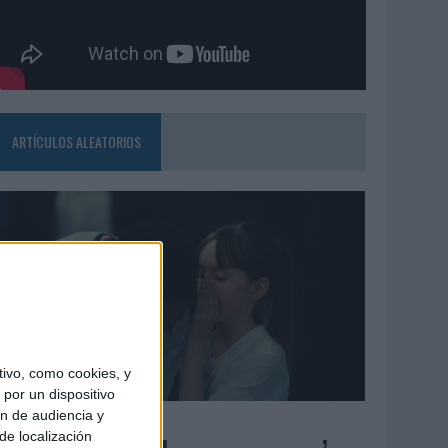
ARTÍCULOS ALEATORIOS
ivo, como cookies, y
por un dispositivo
ón de audiencia y
4/08/2026
de localización