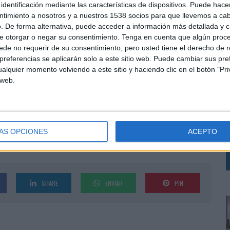
identificación mediante las características de dispositivos. Puede hacer
ad añadida: contar mejor lo que hacen, acercarlo a la
ntimiento a nosotros y a nuestros 1538 socios para que llevemos a ca
s lejos”, señala María Martín-Oar, chief growth &
. De forma alternativa, puede acceder a información más detallada y 
rgada de la comunicación de la entidad.
e otorgar o negar su consentimiento.
Tenga en cuenta que algún proc
de no requerir de su consentimiento, pero usted tiene el derecho de r
ía y una lectura muy precisa del contexto. En
referencias se aplicarán solo a este sitio web. Puede cambiar sus pref
a dimensión social de una entidad histórica sin perder
alquier momento volviendo a este sitio y haciendo clic en el botón "Pri
 que acompaña cada día”, añade Martín-Oar.
 web.
O
de Paúl permite a After desarrollar un trabajo de
nsibilidad social, enfoque territorial y presencia
M
Z
ÁS OPCIONES
ACEPTO
SHARE
ENVIAR
PIN