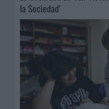
07/08/2026
|
EL VERANO PONE A PRUEBA LA ESTRATEGIA DIGITAL DE
la Sociedad’
07/08/2026
|
VUELING CONVIERTE LOS RECUERDOS EN SOUVENIRS CO
07/08/2026
|
CUANDO SE APAGUE EL SOL, EL ECLIPSE DE 2026 POND
06/08/2026
|
‘LA VUELTA’, DE FENOMENAL PARA MÁLAGA CF
06/08/2026
|
SIETE DE CADA DIEZ EMPRESAS ESPAÑOLAS NO INTEGRA
06/08/2026
|
LA TELEVISIÓN SIGUE LIDERANDO EL CONSUMO DE MEDI
06/08/2026
|
EL USO DE LA IA GENERATIVA ALCANZA YA AL 62% DE L
06/08/2026
|
SYSTEM1 NOMBRA A KIMBERLY BASTONI COMO NUEVA D
06/08/2026
|
FRIGO Y UNIQLO LANZAN UNA COLECCIÓN PERSONALIZA
06/08/2026
|
LA IA ESTÁ SUBIENDO EL LISTÓN DE LA CREATIVIDAD
05/08/2026
|
BEON WORLDWIDE LANZA RAÍZ URBANA PARA TRANSFOR
05/08/2026
|
FABRA COMUNICACIÓN INCORPORA A CASONÁ Y ASUME 
05/08/2026
|
LOPESAN HOTELS & RESORTS ACERCA EL PARAÍSO CAN
05/08/2026
|
LUIS ARQUILLOS (BURGO DE ARIAS): “LA CONSTRUCCIÓ