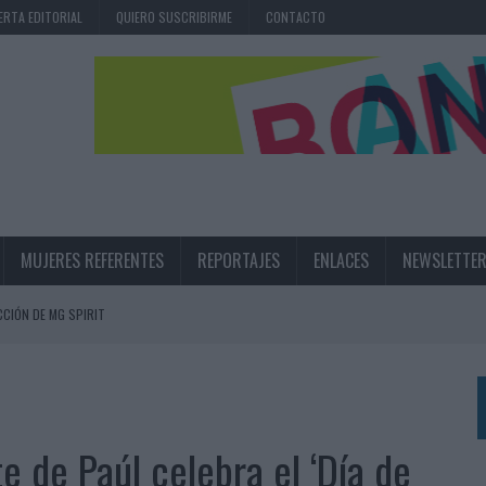
ERTA EDITORIAL
QUIERO SUSCRIBIRME
CONTACTO
MUJERES REFERENTES
REPORTAJES
ENLACES
NEWSLETTE
CIÓN DE MG SPIRIT
NA CAMPAÑA QUE CELEBRA SU REGRESO A PRIMERA DIVISIÓN
TERNACIONAL DE LA CERVEZA
360º CENTRADA EN EL ORIGEN BARCELONÉS
 de Paúl celebra el ‘Día de
 UNA EXPERIENCIA DE MARCA EN IBIZA