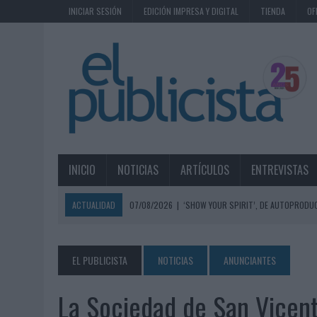
INICIAR SESIÓN
EDICIÓN IMPRESA Y DIGITAL
TIENDA
OF
INICIO
NOTICIAS
ARTÍCULOS
ENTREVISTAS
ACTUALIDAD
07/08/2026
|
‘SHOW YOUR SPIRIT’, DE AUTOPRODUC
07/08/2026
|
EL MÁLAGA CF CULMINA SU TRILOGÍA DE MARCA CON U
07/08/2026
|
MAHOU REIVINDICA EL RITUAL DE LA CAÑA EN EL DÍA IN
EL PUBLICISTA
NOTICIAS
ANUNCIANTES
07/08/2026
|
MG SPIRIT RELANZA SU MARCA CON UNA ESTRATEGIA 
La Sociedad de San Vicente
07/08/2026
|
PATRÓN CONVIERTE EL NUEVO SINGLE DE ARÓN PIPER EN