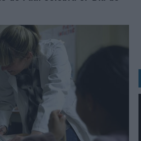
 LAS MARCAS
N IA
RÁ A PRUEBA LA CREATIVIDAD DE LAS MARCAS
N LA INFANCIA EN SU ESTRATEGIA
OS EN VERANO Y SUPERA AL MÓVIL COMO DISPOSITIVO MÁS UTILIZADO
OS ESPAÑOLES
IRECTORA COMERCIAL GLOBAL
BLE INSPIRADA EN CORNETTO, CALIPPO Y SOLERO
MAR EL PATRIMONIO HISTÓRICO EN ACTIVOS CULTURALES Y ECONÓMICOS
LA GESTIÓN DE SUS RELACIONES CON LOS MEDIOS
ARIO EN SU ÚLTIMA CAMPAÑA INTERNACIONAL
N DE MARCA A LARGO PLAZO Y LA MEDICIÓN SON DOS CARAS DE LA MISMA