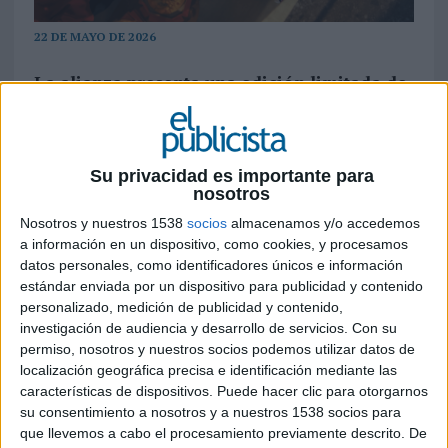
22 DE MAYO DE 2026
La alianza presenta una edición limitada de
pizzas con masa naranja y topping de
Cheetos, pensada para los momentos más
desenfadados del verano y la emoción del
fútbol
Su privacidad es importante para
nosotros
El verano aún no ha arrancado oficialmente, pero
Nosotros y nuestros 1538
socios
almacenamos y/o accedemos
las marcas ya han empezado a competir por
a información en un dispositivo, como cookies, y procesamos
convertirse en protagonistas de sus planes. En
datos personales, como identificadores únicos e información
ese contexto,
Telepizza
y
Cheetos
han unido
estándar enviada por un dispositivo para publicidad y contenido
fuerzas en una colaboración que apuesta por
personalizado, medición de publicidad y contenido,
investigación de audiencia y desarrollo de servicios.
Con su
el humory el sabor. Bajo el concepto de “la
permiso, nosotros y nuestros socios podemos utilizar datos de
colaboración que nadie vio venir”, ambas marcas
localización geográfica precisa e identificación mediante las
presentan las nuevas ‘Jugonas de Telepizza x
características de dispositivos. Puede hacer clic para otorgarnos
Cheetos’, una edición limitada que estará
su consentimiento a nosotros y a nuestros 1538 socios para
disponible durante todo el verano en España y
que llevemos a cabo el procesamiento previamente descrito. De
que busca convertirse en el centro de las tardes