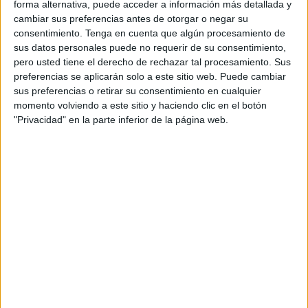
forma alternativa, puede acceder a información más detallada y
de piscina, las cenas improvisadas, las quedadas
cambiar sus preferencias antes de otorgar o negar su
con amigos y, cómo no, de las noches de fútbol.
consentimiento.
Tenga en cuenta que algún procesamiento de
sus datos personales puede no requerir de su consentimiento,
La propuesta, realizada de la mano de la agencia
pero usted tiene el derecho de rechazar tal procesamiento. Sus
Manifiesto
, gira en torno a los momentos en los
preferencias se aplicarán solo a este sitio web. Puede cambiar
que la comida no es solo comida, sino parte de la
sus preferencias o retirar su consentimiento en cualquier
momento volviendo a este sitio y haciendo clic en el botón
experiencia. Y en esos momentos, cuanto más
"Privacidad" en la parte inferior de la página web.
intensa y desordenada, mejor. Por eso, las nuevas
pizzas llegan con una masa de color naranja,
pollo, bacon y topping de Cheetos, en dos recetas
diseñadas para quienes abrazan el “más es más”
sin miedo a mancharse… o a perder las manos de
vista por un rato.
“Telepizza lleva más de tres décadas ocupando el
centro de las mesas en nuestro país… y queremos
seguir estando presentes este verano con más
fuerza que nunca”, señala Alejandro Gómez, PR
& brand manager de la compañía, destacando el