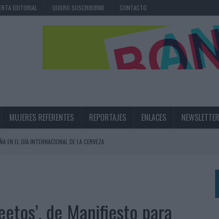
ERTA EDITORIAL
QUIERO SUSCRIBIRME
CONTACTO
MUJERES REFERENTES
REPORTAJES
ENLACES
NEWSLETTE
ÑA EN EL DÍA INTERNACIONAL DE LA CERVEZA
360º CENTRADA EN EL ORIGEN BARCELONÉS
 UNA EXPERIENCIA DE MARCA EN IBIZA
 LAS MARCAS
eetos’, de Manifiesto para
N IA