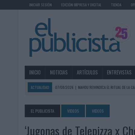
INICIAR SESIÓN
EDICIÓN IMPRESA Y DIGITAL
TIENDA
OF
INICIO
NOTICIAS
ARTÍCULOS
ENTREVISTAS
ACTUALIDAD
07/08/2026
|
MAHOU REIVINDICA EL RITUAL DE LA CA
07/08/2026
|
MG SPIRIT RELANZA SU MARCA CON UNA ESTRATEGIA 
07/08/2026
|
PATRÓN CONVIERTE EL NUEVO SINGLE DE ARÓN PIPER EN
EL PUBLICISTA
VIDEOS
VIDEOS
07/08/2026
|
EL VERANO PONE A PRUEBA LA ESTRATEGIA DIGITAL DE
‘Jugonas de Telepizza x Ch
07/08/2026
|
VUELING CONVIERTE LOS RECUERDOS EN SOUVENIRS CO