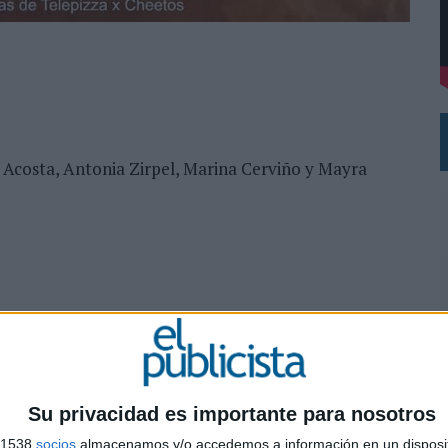
VECES’, DE INUSUALY PARA CERVEZA CAPAZ
NA CAMPAÑA QUE CELEBRA SU REGRESO A PRIMERA DIVISIÓN
 Acosta, Antonia Zirpel, Marina Cerviño y Mayra
chez
ez
 Vega, Íñigo González, María Paredes y Encarni
Su privacidad es importante para nosotros
0
s 1538
socios
almacenamos y/o accedemos a información en un disposit