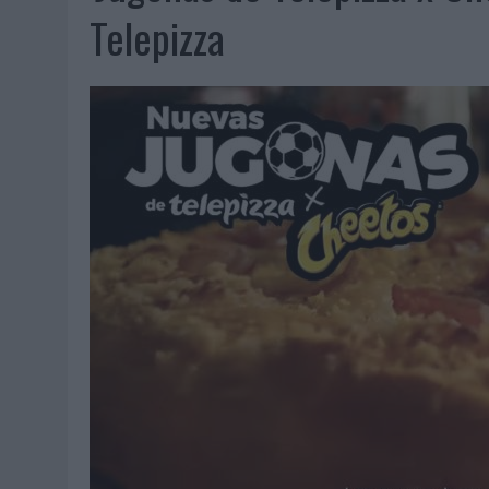
07/08/2026
|
CUANDO SE APAGUE EL SOL, EL ECLIPSE DE 2026 POND
Telepizza
06/08/2026
|
‘LA VUELTA’, DE FENOMENAL PARA MÁLAGA CF
06/08/2026
|
SIETE DE CADA DIEZ EMPRESAS ESPAÑOLAS NO INTEGRA
06/08/2026
|
LA TELEVISIÓN SIGUE LIDERANDO EL CONSUMO DE MEDI
06/08/2026
|
EL USO DE LA IA GENERATIVA ALCANZA YA AL 62% DE L
06/08/2026
|
SYSTEM1 NOMBRA A KIMBERLY BASTONI COMO NUEVA D
06/08/2026
|
FRIGO Y UNIQLO LANZAN UNA COLECCIÓN PERSONALIZA
06/08/2026
|
LA IA ESTÁ SUBIENDO EL LISTÓN DE LA CREATIVIDAD
05/08/2026
|
BEON WORLDWIDE LANZA RAÍZ URBANA PARA TRANSFOR
05/08/2026
|
FABRA COMUNICACIÓN INCORPORA A CASONÁ Y ASUME 
05/08/2026
|
LOPESAN HOTELS & RESORTS ACERCA EL PARAÍSO CAN
05/08/2026
|
LUIS ARQUILLOS (BURGO DE ARIAS): “LA CONSTRUCCIÓ
MONEDA”
04/08/2026
|
‘EL PARAÍSO MÁS CERCA’, DE 22GRADOS PARA LOPESA