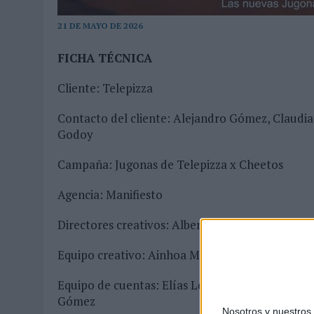
04/08/2026
|
‘LA ÚNICA CERVEZA DEL MUNDO QUE SE DISFRUTA DOS 
21 DE MAYO DE 2026
07/08/2026
|
EL MÁLAGA CF CULMINA SU TRILOGÍA DE MARCA CON U
FICHA TÉCNICA
Cliente: Telepizza
Contacto del cliente: Alejandro Gómez, Claudia
Godoy
Campaña: Jugonas de Telepizza x Cheetos
Agencia: Manifiesto
Directores creativos: Albert Alcácer, Guille Sán
Equipo creativo: Ainhoa Martín, Jorge Hernánd
Equipo de cuentas: Elías López-Trabada, Sergio
Gómez
Nosotros y nuestro