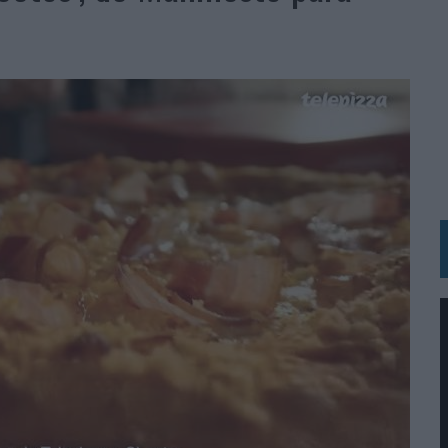
RÁ A PRUEBA LA CREATIVIDAD DE LAS MARCAS
N LA INFANCIA EN SU ESTRATEGIA
OS EN VERANO Y SUPERA AL MÓVIL COMO DISPOSITIVO MÁS UTILIZADO
OS ESPAÑOLES
IRECTORA COMERCIAL GLOBAL
BLE INSPIRADA EN CORNETTO, CALIPPO Y SOLERO
MAR EL PATRIMONIO HISTÓRICO EN ACTIVOS CULTURALES Y ECONÓMICOS
LA GESTIÓN DE SUS RELACIONES CON LOS MEDIOS
ARIO EN SU ÚLTIMA CAMPAÑA INTERNACIONAL
N DE MARCA A LARGO PLAZO Y LA MEDICIÓN SON DOS CARAS DE LA MISMA
N HOTELS & RESORTS