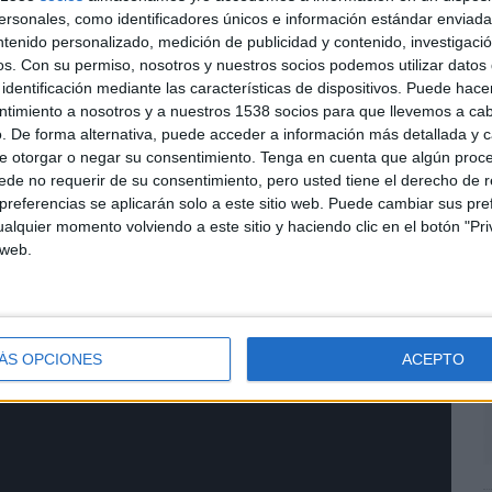
sonales, como identificadores únicos e información estándar enviada 
ntenido personalizado, medición de publicidad y contenido, investigaci
os.
Con su permiso, nosotros y nuestros socios podemos utilizar datos 
identificación mediante las características de dispositivos. Puede hacer
ntimiento a nosotros y a nuestros 1538 socios para que llevemos a ca
. De forma alternativa, puede acceder a información más detallada y 
e otorgar o negar su consentimiento.
Tenga en cuenta que algún proc
L
onzalo Boronat
de no requerir de su consentimiento, pero usted tiene el derecho de r
d
referencias se aplicarán solo a este sitio web. Puede cambiar sus pref
p
alquier momento volviendo a este sitio y haciendo clic en el botón "Pri
e
 web.
ÁS OPCIONES
ACEPTO