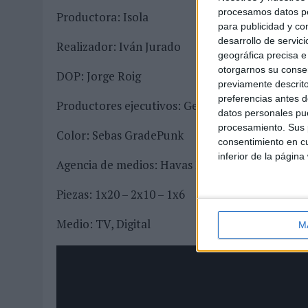
procesamos datos per
Productora: Isola
para publicidad y co
desarrollo de servici
Realizador: Iván Jurado
geográfica precisa e 
otorgarnos su conse
DOP: Jorge Roig
previamente descrito
preferencias antes d
Productores ejecutivos: Gerard Rodríguez y G
datos personales pue
procesamiento. Sus p
Color: Sebas GradePunk
consentimiento en cu
inferior de la página
Agencia de medios: Havas Media
Piezas: 1x20 – 2x10 – 1x6
Medio: TV, Digital
M