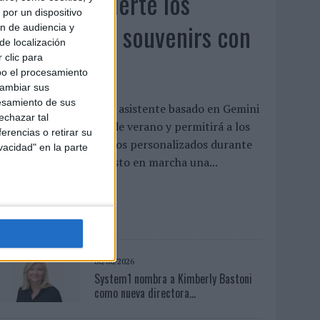
Vueling convierte los
por un dispositivo
recuerdos en souvenirs con
ón de audiencia y
de localización
IA
 clic para
bo el procesamiento
cambiar sus
esamiento de sus
a aerolínea integra un asistente basado en Gemini
echazar tal
entro de su campaña de verano y permitirá a los
erencias o retirar su
asajeros crear recuerdos personalizados durante
vacidad" en la parte
l vuelo Vueling ha puesto en marcha una...
LEER MÁS
06/08/2026
System1 nombra a Kimberly Bastoni
como nueva directora...