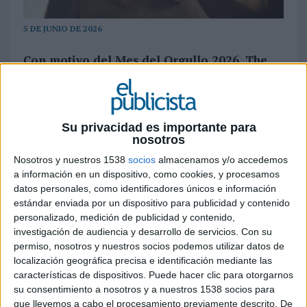
5 DE JUNIO DE 2026
Con motivo del Mes del Orgullo 2026, The
Trevor Project México ha lanzado ‘Cuando
nadie está, estamos’, una iniciativa que pone
el foco en la salud mental de las juventudes
LGBTQ+ y en la necesidad de generar
Su privacidad es importante para
espacios de escucha, apoyo y
nosotros
acompañamiento
Nosotros y nuestros 1538
socios
almacenamos y/o accedemos
a información en un dispositivo, como cookies, y procesamos
Hablar de salud mental sigue siendo una
datos personales, como identificadores únicos e información
asignatura pendiente para muchos jóvenes. Más
estándar enviada por un dispositivo para publicidad y contenido
aún cuando a las dificultades propias de la
personalizado, medición de publicidad y contenido,
adolescencia y la juventud se suman cuestiones
investigación de audiencia y desarrollo de servicios.
Con su
relacionadas con la orientación sexual o la
permiso, nosotros y nuestros socios podemos utilizar datos de
localización geográfica precisa e identificación mediante las
identidad de género. Bajo esta premisa nace
características de dispositivos. Puede hacer clic para otorgarnos
‘Cuando nadie está, estamos’, la nueva campaña
su consentimiento a nosotros y a nuestros 1538 socios para
impulsada por
The Trevor Project México
con
que llevemos a cabo el procesamiento previamente descrito. De