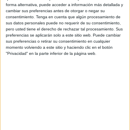
motivo del Mes del Orgullo.
forma alternativa, puede acceder a información más detallada y
cambiar sus preferencias antes de otorgar o negar su
La iniciativa parte de que muchas juventudes
consentimiento.
Tenga en cuenta que algún procesamiento de
LGBTQ+ sienten que atraviesan sus problemas en
sus datos personales puede no requerir de su consentimiento,
soledad y que no cuentan con alguien a quien
pero usted tiene el derecho de rechazar tal procesamiento. Sus
acudir cuando las cosas no van bien. A través de
preferencias se aplicarán solo a este sitio web. Puede cambiar
un cortometraje de tono íntimo y emocional, la
sus preferencias o retirar su consentimiento en cualquier
campaña pone en el centro esas conversaciones
momento volviendo a este sitio y haciendo clic en el botón
que a menudo nunca llegan a producirse y
"Privacidad" en la parte inferior de la página web.
reivindica el valor de estar presente incluso
cuando no se tienen todas las respuestas.
El mensaje se construye a partir de frases
cotidianas como “No sé cómo ayudarte”, “No sé
cómo acercarme” o “No sé cómo pedir ayuda”,
transformándolas en una invitación a escuchar,
acompañar y ofrecer apoyo sin necesidad de
soluciones perfectas. La propuesta busca
desmontar la idea de que para ayudar es
imprescindible saber exactamente qué decir,