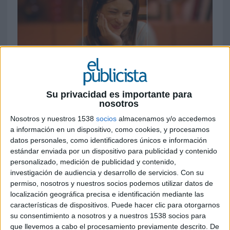
Su privacidad es importante para
nosotros
4 DE JUNIO DE 2026
Nosotros y nuestros 1538
socios
almacenamos y/o accedemos
La plataforma lanza ‘Say Goodbye to Hellos’
a información en un dispositivo, como cookies, y procesamos
datos personales, como identificadores únicos e información
para impulsar el uso de Music Mode y
estándar enviada por un dispositivo para publicidad y contenido
Astrology Mode entre los usuarios europeos
personalizado, medición de publicidad y contenido,
investigación de audiencia y desarrollo de servicios.
Con su
Tinder
ha presentado ‘Say Goodbye to Hellos’,
permiso, nosotros y nuestros socios podemos utilizar datos de
su nueva campaña de marca para la región EMEA
localización geográfica precisa e identificación mediante las
con la que busca fomentar conversaciones más
características de dispositivos. Puede hacer clic para otorgarnos
auténticas y personalizadas dentro de la
su consentimiento a nosotros y a nuestros 1538 socios para
plataforma. La iniciativa acompaña el
que llevemos a cabo el procesamiento previamente descrito. De