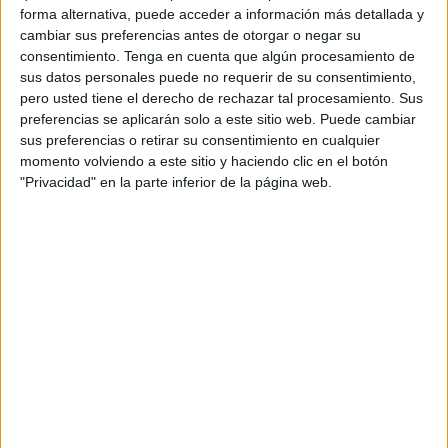
lanzamiento de Astrology Mode y la renovación
forma alternativa, puede acceder a información más detallada y
de Music Mode en Europa, dos funcionalidades
cambiar sus preferencias antes de otorgar o negar su
diseñadas para ofrecer nuevos puntos de partida
consentimiento.
Tenga en cuenta que algún procesamiento de
en las interacciones entre usuarios.
sus datos personales puede no requerir de su consentimiento,
pero usted tiene el derecho de rechazar tal procesamiento. Sus
preferencias se aplicarán solo a este sitio web. Puede cambiar
La campaña parte de una situación reconocible
sus preferencias o retirar su consentimiento en cualquier
para cualquier usuario de aplicaciones de citas, el
momento volviendo a este sitio y haciendo clic en el botón
momento de enfrentarse al primer mensaje.
"Privacidad" en la parte inferior de la página web.
Frente a fórmulas genéricas como “hola”, “qué
tal” o “buenas”, Tinder propone iniciar las
conversaciones a partir de intereses compartidos,
gustos musicales o afinidades astrológicas,
elementos cada vez más presentes en los códigos
culturales de la Generación Z.
A través de dos piezas audiovisuales, la campaña
explora cómo la música y la astrología pueden
convertirse en herramientas para generar
conexiones más naturales y con mayor
personalidad. Una de las historias gira en torno a