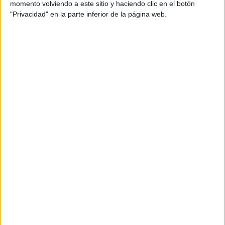
nueva campaña de marca para impulsar
momento volviendo a este sitio y haciendo clic en el botón
conversaciones más auténticas en Europa
"Privacidad" en la parte inferior de la página web.