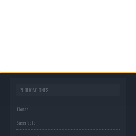
Quienes somos
Publicidad
Normas de uso
Política de privacidad
PUBLICACIONES
Tienda
Suscríbete