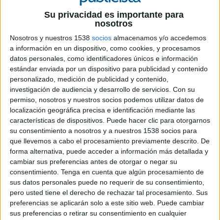
Su privacidad es importante para
2 DE JUNIO DE 2026
nosotros
Nosotros y nuestros 1538
socios
almacenamos y/o accedemos
FICHA TÉCNICA
a información en un dispositivo, como cookies, y procesamos
datos personales, como identificadores únicos e información
Anunciante: Tinder
estándar enviada por un dispositivo para publicidad y contenido
personalizado, medición de publicidad y contenido,
Marca: Tinder
investigación de audiencia y desarrollo de servicios.
Con su
permiso, nosotros y nuestros socios podemos utilizar datos de
Sector: Apps de citas / Tecnología
localización geográfica precisa e identificación mediante las
características de dispositivos. Puede hacer clic para otorgarnos
Campaña: Say Goodbye to Hellos
su consentimiento a nosotros y a nuestros 1538 socios para
que llevemos a cabo el procesamiento previamente descrito. De
Agencia: The Human Cannonball
forma alternativa, puede acceder a información más detallada y
cambiar sus preferencias antes de otorgar o negar su
Productora: Tonko
consentimiento.
Tenga en cuenta que algún procesamiento de
sus datos personales puede no requerir de su consentimiento,
Piezas: 2 piezas audiovisuales
pero usted tiene el derecho de rechazar tal procesamiento. Sus
preferencias se aplicarán solo a este sitio web. Puede cambiar
Título: Tinder lanza “Say Goodbye to Hellos”, su
sus preferencias o retirar su consentimiento en cualquier