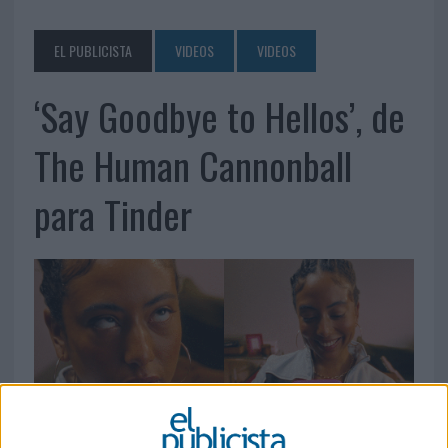
EL PUBLICISTA
VIDEOS
VIDEOS
‘Say Goodbye to Hellos’, de
The Human Cannonball
para Tinder