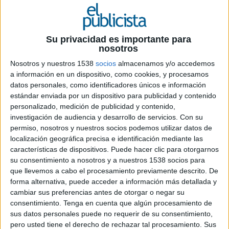
Toyota introduce su nuevo diseño de marca
en Europa con una versión revisada de su
Su privacidad es importante para
logotipo y su tipografía, que se utiliza en
nosotros
todas las comunicaciones. Esta acción se
enmarca en la transición emprendida por
Nosotros y nuestros 1538
socios
almacenamos y/o accedemos
a información en un dispositivo, como cookies, y procesamos
Toyota para pasar de ser un fabricante de
datos personales, como identificadores únicos e información
automóviles a ser una compañía de servicios
estándar enviada por un dispositivo para publicidad y contenido
de movilidad
personalizado, medición de publicidad y contenido,
investigación de audiencia y desarrollo de servicios.
Con su
Desarrollado en torno a una base de clientes
permiso, nosotros y nuestros socios podemos utilizar datos de
cada vez más diversa, que llegan a Toyota
localización geográfica precisa e identificación mediante las
atraídos por una gama de productos y servicios
características de dispositivos. Puede hacer clic para otorgarnos
de movilidad en expansión, el nuevo lenguaje de
su consentimiento a nosotros y a nuestros 1538 socios para
diseño se adapta a todos los soportes, físicos y
que llevemos a cabo el procesamiento previamente descrito. De
digitales. La nueva identidad visual se basa en la
forma alternativa, puede acceder a información más detallada y
simplificación y ha ido tomando forma en torno a
cambiar sus preferencias antes de otorgar o negar su
cuatro principios esenciales: visión de futuro,
consentimiento.
Tenga en cuenta que algún procesamiento de
sus datos personales puede no requerir de su consentimiento,
integración total en dispositivos móviles,
pero usted tiene el derecho de rechazar tal procesamiento. Sus
sensación más premium y gran coherencia entre