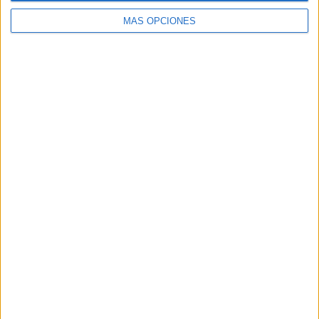
MÁS OPCIONES
ARTÍCULOS ALEATORIOS
07/08/2026
Patrón convierte el nuevo
single de Arón Piper en una