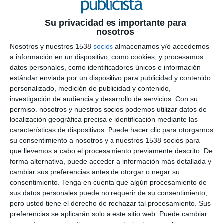
La agencia liderará la estrategia de
marketing y construcción de marca de la
Su privacidad es importante para
entidad financiera a nivel corporativo en
nosotros
España y Portugal
Nosotros y nuestros 1538
socios
almacenamos y/o accedemos
a información en un dispositivo, como cookies, y procesamos
UCI, Unión de Créditos Inmobiliarios, entidad
datos personales, como identificadores únicos e información
especialista en financiación sostenible de la
estándar enviada por un dispositivo para publicidad y contenido
vivienda, ha seleccionado a Legendary España
personalizado, medición de publicidad y contenido,
para desarrollar y ejecutar su estrategia de
investigación de audiencia y desarrollo de servicios.
Con su
marketing a nivel nacional. En el marco de este
permiso, nosotros y nuestros socios podemos utilizar datos de
acuerdo, la agencia se convertirá además en su
localización geográfica precisa e identificación mediante las
socio de referencia para la prestación de servicios
características de dispositivos. Puede hacer clic para otorgarnos
integrados de marketing y construcción de marca
su consentimiento a nosotros y a nuestros 1538 socios para
para Iberia, abarcando igualmente el mercado
que llevemos a cabo el procesamiento previamente descrito. De
forma alternativa, puede acceder a información más detallada y
portugués
cambiar sus preferencias antes de otorgar o negar su
consentimiento.
Tenga en cuenta que algún procesamiento de
La colaboración tiene como objetivo reforzar el
sus datos personales puede no requerir de su consentimiento,
posicionamiento de UCI como referente en
pero usted tiene el derecho de rechazar tal procesamiento. Sus
financiación sostenible, impulsando la visibilidad
preferencias se aplicarán solo a este sitio web. Puede cambiar
de sus soluciones y de su modelo de