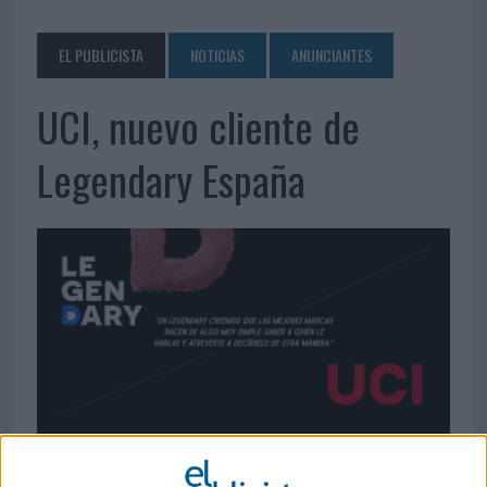
EL PUBLICISTA
NOTICIAS
ANUNCIANTES
UCI, nuevo cliente de
Legendary España
17 DE JUNIO DE 2026