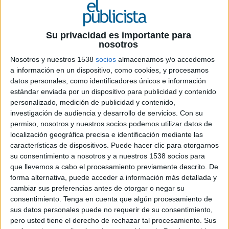
La campaña de comunicación tiene un
presupuesto de 30.000 euros IVA incluido,
con el objetivo de aumentar la notoriedad
Su privacidad es importante para
de la marca territorio, difundir la
nosotros
singularidad de la zona, posicionar sus
Nosotros y nuestros 1538
socios
almacenamos y/o accedemos
productos y servicios, impulsar el
a información en un dispositivo, como cookies, y procesamos
sentimiento de pertenencia al territorio,
datos personales, como identificadores únicos e información
potenciar el turismo y atraer inversiones
estándar enviada por un dispositivo para publicidad y contenido
personalizado, medición de publicidad y contenido,
El Consorcio para el Desarrollo Económico de la
investigación de audiencia y desarrollo de servicios.
Con su
Vega Baja (Convega) ha publicado la licitación
permiso, nosotros y nuestros socios podemos utilizar datos de
para la contratación de una campaña de
localización geográfica precisa e identificación mediante las
promoción de la marca territorio ‘Vega Baja del
características de dispositivos. Puede hacer clic para otorgarnos
su consentimiento a nosotros y a nuestros 1538 socios para
Segura_ tu tierra y la mía’ en los medios de
que llevemos a cabo el procesamiento previamente descrito. De
comunicación.
forma alternativa, puede acceder a información más detallada y
cambiar sus preferencias antes de otorgar o negar su
El objetivo del plan de medios se centra en
consentimiento.
Tenga en cuenta que algún procesamiento de
aumentar la notoriedad de la marca territorio,
sus datos personales puede no requerir de su consentimiento,
difundir la singularidad de la comarca de la Vega
pero usted tiene el derecho de rechazar tal procesamiento. Sus
Baja del Segura, posicionar sus productos y