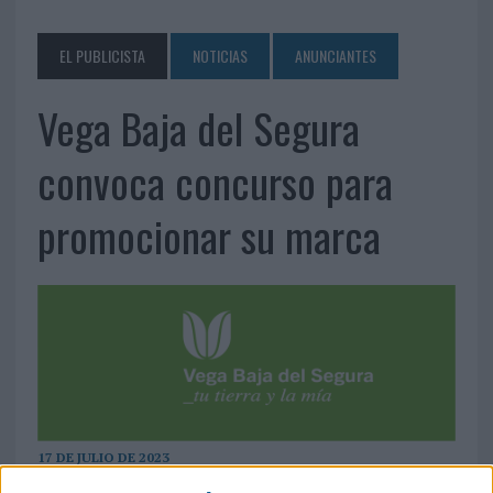
EL PUBLICISTA
NOTICIAS
ANUNCIANTES
Vega Baja del Segura
convoca concurso para
promocionar su marca
17 DE JULIO DE 2023