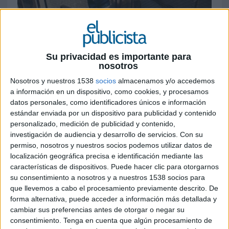
2 DE JUNIO DE 2026
Su privacidad es importante para
nosotros
‘Donde hay bikini, hay verano’ reivindica
una visión más emocional y espontánea de
Nosotros y nuestros 1538
socios
almacenamos y/o accedemos
la temporada estival, alejándose de los
a información en un dispositivo, como cookies, y procesamos
códigos tradicionales del universo baño
datos personales, como identificadores únicos e información
estándar enviada por un dispositivo para publicidad y contenido
Women’secret
ha lanzado su nueva campaña de
personalizado, medición de publicidad y contenido,
verano bajo el concepto ‘Donde hay bikini, hay
investigación de audiencia y desarrollo de servicios.
Con su
permiso, nosotros y nuestros socios podemos utilizar datos de
verano’, una propuesta que redefine el imaginario
localización geográfica precisa e identificación mediante las
asociado a la temporada estival y plantea una
características de dispositivos. Puede hacer clic para otorgarnos
visión más emocional, flexible y personal del
su consentimiento a nosotros y a nuestros 1538 socios para
verano.
que llevemos a cabo el procesamiento previamente descrito. De
forma alternativa, puede acceder a información más detallada y
Protagonizada por la actriz y embajadora de la
cambiar sus preferencias antes de otorgar o negar su
marca Nicole Wallace, la campaña se basa en que
consentimiento.
Tenga en cuenta que algún procesamiento de
el verano ya no depende exclusivamente del