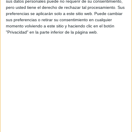
sus datos personales puede no requerir de su consentimiento,
calendario, las vacaciones o la playa, sino de la
pero usted tiene el derecho de rechazar tal procesamiento. Sus
actitud y de esos pequeños momentos que
preferencias se aplicarán solo a este sitio web. Puede cambiar
activan mentalmente la sensación de
sus preferencias o retirar su consentimiento en cualquier
desconexión y libertad.
momento volviendo a este sitio y haciendo clic en el botón
"Privacidad" en la parte inferior de la página web.