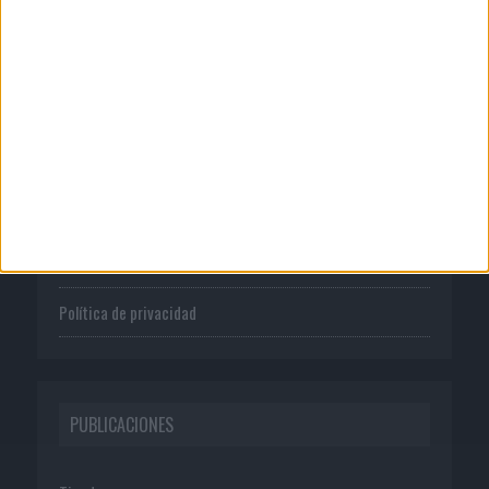
CORPORATIVO
Quienes somos
Publicidad
Normas de uso
Política de privacidad
PUBLICACIONES