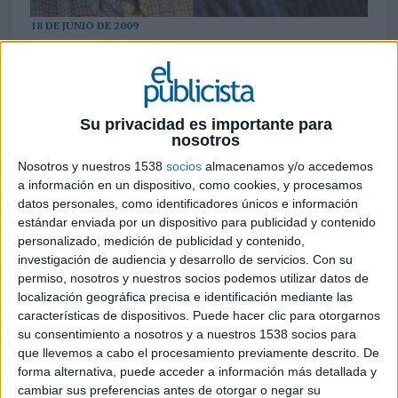
18 DE JUNIO DE 2009
Alberto Español y Santi García, de Time On
Screen (grupo Alternativa de Medios)
Las marcas buscan de forma permanente
Su privacidad es importante para
estrategias de
cross-media que les permitan
nosotros
multiplicar sus oportunidades de comunicación e
incrementar sustancialmente su ROI. Ahora,
Nosotros y nuestros 1538
socios
almacenamos y/o accedemos
a información en un dispositivo, como cookies, y procesamos
gracias a los desarrollos que permite la versión
datos personales, como identificadores únicos e información
3D de la web, las marcas tienen a su disposición
estándar enviada por un dispositivo para publicidad y contenido
una nueva herramienta de incalculable potencial:
personalizado, medición de publicidad y contenido,
los Mundos Virtuales, que integran y superan la
investigación de audiencia y desarrollo de servicios.
Con su
aportación de información al consumidor y la
permiso, nosotros y nuestros socios podemos utilizar datos de
interacción del mismo con la marca, para
localización geográfica precisa e identificación mediante las
proporcionar un verdadero salto al mundo de la
características de dispositivos. Puede hacer clic para otorgarnos
experiencia, de lo vivencial.
A pesar de la
su consentimiento a nosotros y a nuestros 1538 socios para
extendida falsa idea de que los mundos virtuales
que llevemos a cabo el procesamiento previamente descrito. De
(sobre todo la experiencia Second Life) están
forma alternativa, puede acceder a información más detallada y
cambiar sus preferencias antes de otorgar o negar su
muertos, las cifras hablan por sí mismas: en la