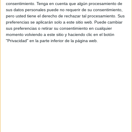
consentimiento.
Tenga en cuenta que algún procesamiento de
actualidad, podemos hablar de un negocio diario
sus datos personales puede no requerir de su consentimiento,
de 2 MM de dólares reales, con más de 800.000
pero usted tiene el derecho de rechazar tal procesamiento. Sus
personas en el mundo que lo usan activamente,
preferencias se aplicarán solo a este sitio web. Puede cambiar
con una media imbatible de uso de 14 horas a la
sus preferencias o retirar su consentimiento en cualquier
semana, según datos de Nielsen de abril y para un
momento volviendo a este sitio y haciendo clic en el botón
grupo de 30 años de edad media.
"Privacidad" en la parte inferior de la página web.
Además, como también incorpora voz, Second
Life es la segunda web más usada tras Skype para
conversaciones de voz.
En España ya se han realizado un gran número de
campañas de publicidad y comunicación que
incorporan la creación y desarrollo de mundos
virtuales propios (como PSOE, Colgate, Stabilo,
etc .), así como los trabajos que hemos puesto en
marcha ya para la Generalitat de Catalunya, la
serie de Antena 3 "Física o química", Vinnay y
otros.
Las posibilidades en el mundo virtual de una
marca son prácticamente inagotables, pero