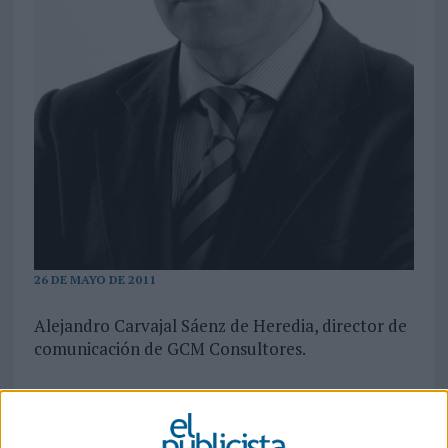
26 DE MAYO DE 2011
Alejandro Carvajal Sáenz de Heredia, director de
comunicación de GCM Consultores.
Es posible que la especial situación de ralentización del mercado pueda ser una
causa, o quizás sean otros los motivos por los que en este año se hayan
incrementado los casos de anulación de proyectos de producción audiovisual,