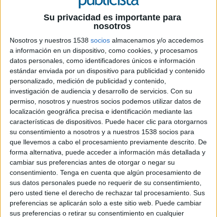
destinados a cubrir las acciones de comunicación de sus respectivas estrategias
Su privacidad es importante para
creativas. Ello no supone noticia puesto que incluso en épocas mejores se han
nosotros
producido anulaciones de proyectos. Lo que llama la atención es que
Nosotros y nuestros 1538
socios
almacenamos y/o accedemos
precisamente en estos momentos, el sector publicitario cuenta con suficientes
a información en un dispositivo, como cookies, y procesamos
elementos y herramientas consensuadas por las partes protagonistas implicadas en
datos personales, como identificadores únicos e información
su realización, como para garantizar el buen funcionamiento de los
estándar enviada por un dispositivo para publicidad y contenido
procedimientos que regulan los procesos de anulación, y a pesar de ello, parece
personalizado, medición de publicidad y contenido,
investigación de audiencia y desarrollo de servicios.
Con su
que no son utilizados en la mayoría de los casos que, como consultor, he tenido la
permiso, nosotros y nuestros socios podemos utilizar datos de
oportunidad de analizar.
localización geográfica precisa e identificación mediante las
características de dispositivos. Puede hacer clic para otorgarnos
En noviembre de 1999 la AEA y la AEACP, entonces AEAP, acordaron una serie
su consentimiento a nosotros y a nuestros 1538 socios para
de recomendaciones para llevar a cabo un Acuerdo de Procedimientos entre
que llevemos a cabo el procesamiento previamente descrito. De
agencias y anunciantes. En Marzo del 2001 se acordó un primer contrato tipo
forma alternativa, puede acceder a información más detallada y
para realizar el Acuerdo de procedimientos entre las mismas partes, y en junio del
cambiar sus preferencias antes de otorgar o negar su
2010 se llegaba a un acuerdo entre la AEACP y la APCPE aprobando el contenido
consentimiento.
Tenga en cuenta que algún procesamiento de
sus datos personales puede no requerir de su consentimiento,
del Contrato de Producción y la Hoja de Briefing, con el visto bueno de la AEA.
pero usted tiene el derecho de rechazar tal procesamiento. Sus
En todos estos documentos se contienen fórmulas para proceder en situaciones de
preferencias se aplicarán solo a este sitio web. Puede cambiar
anulación de proyectos.
sus preferencias o retirar su consentimiento en cualquier