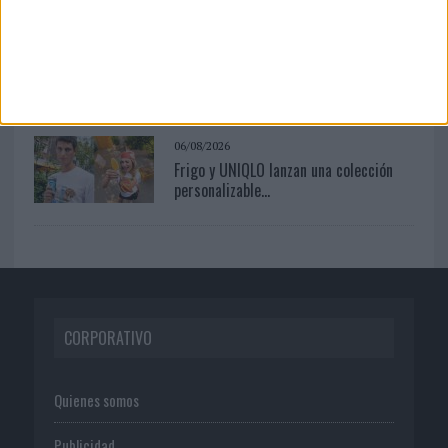
03/08/2026
El Real Betis invita a los aficionados a
diseñar su próxima ...
06/08/2026
Frigo y UNIQLO lanzan una colección
personalizable...
CORPORATIVO
Quienes somos
Publicidad