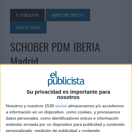
EL PUBLICISTA
MARKETING DIRECTO
BASE DE DATOS
SCHOBER PDM IBERIA
Madrid
28 DE JUNIO DE 2013
Actividad: Bases de datos, Email Marketing,
Su privacidad es importante para
Servicios de calidad de datos, Plataforma de
nosotros
mensajeria Calle Nuria 57, 28034 Madrid
Nosotros y nuestros 1538
socios
almacenamos y/o accedemos
Teléfono: 913822002
info@schober.es
a información en un dispositivo, como cookies, y procesamos
www.schober.es
datos personales, como identificadores únicos e información
estándar enviada por un dispositivo para publicidad y contenido
personalizado, medición de publicidad y contenido,