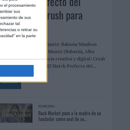
‘El Match Perfecto del
bo el procesamiento
Verano’, de Crush para
cambiar sus
esamiento de sus
Maxibon
echazar tal
erencias o retirar su
vacidad" en la parte
FICHA TÉCNICA Anunciante: Babaria/Maxibon
ontacto cliente: Silvia Muñoz (Babaria), Alba
odrigo (Maxibon) Agencia creativa y digital: Crush
ítulo de la campaña: “El Match Perfecto del...
LEER MÁS
03/08/2026
Back Market pone a la madre de su
fundador como aval de su...