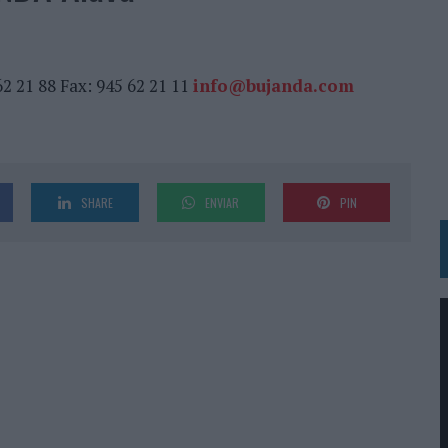
BLE INSPIRADA EN CORNETTO, CALIPPO Y SOLERO
MAR EL PATRIMONIO HISTÓRICO EN ACTIVOS CULTURALES Y ECONÓMICOS
62 21 88 Fax: 945 62 21 11
info@bujanda.com
LA GESTIÓN DE SUS RELACIONES CON LOS MEDIOS
ARIO EN SU ÚLTIMA CAMPAÑA INTERNACIONAL
N DE MARCA A LARGO PLAZO Y LA MEDICIÓN SON DOS CARAS DE LA MISMA
SHARE
ENVIAR
PIN
N HOTELS & RESORTS
VECES’, DE INUSUALY PARA CERVEZA CAPAZ
 PARA ORANGE
 UNA OPORTUNIDAD DE INCLUSIÓN
RANO’
UDIO EN SU NUEVA CAMPAÑA GLOBAL DE MARCA
VISTAR