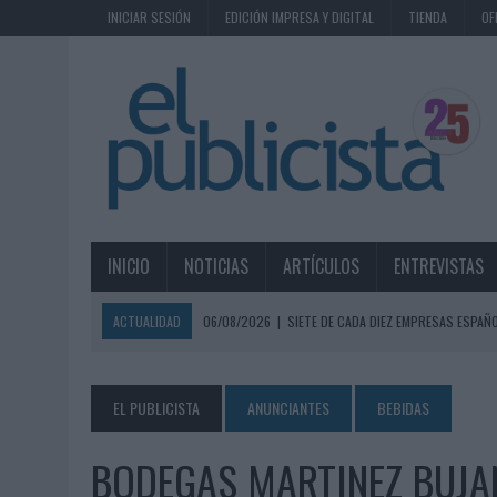
INICIAR SESIÓN
EDICIÓN IMPRESA Y DIGITAL
TIENDA
OF
INICIO
NOTICIAS
ARTÍCULOS
ENTREVISTAS
ACTUALIDAD
06/08/2026
|
SIETE DE CADA DIEZ EMPRESAS ESPAÑ
06/08/2026
|
EL MERCADO PUBLICITARIO CAE UN 2,6% EN 2025, A
06/08/2026
|
LA TELEVISIÓN SIGUE LIDERANDO EL CONSUMO DE MEDI
EL PUBLICISTA
ANUNCIANTES
BEBIDAS
06/08/2026
|
EL USO DE LA IA GENERATIVA ALCANZA YA AL 62% DE L
BODEGAS MARTINEZ BUJA
06/08/2026
|
SYSTEM1 NOMBRA A KIMBERLY BASTONI COMO NUEVA D