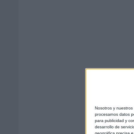
03/08/2026
|
MOVISTAR APELA A LA ILUSIÓN DE LAS AFICIONES PARA
06/08/2026
|
‘LA VUELTA’, DE FENOMENAL PARA MÁLAGA CF
Nosotros y nuestro
procesamos datos per
para publicidad y co
desarrollo de servici
geográfica precisa e 