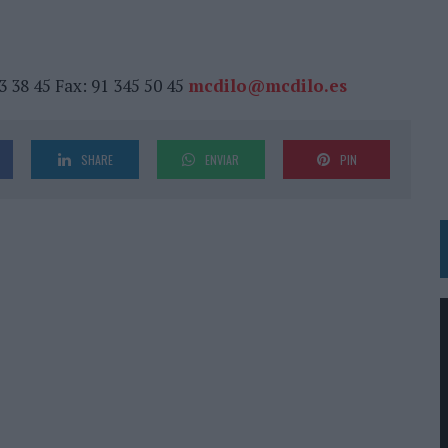
BLE INSPIRADA EN CORNETTO, CALIPPO Y SOLERO
MAR EL PATRIMONIO HISTÓRICO EN ACTIVOS CULTURALES Y ECONÓMICOS
53 38 45 Fax: 91 345 50 45
mcdilo@mcdilo.es
LA GESTIÓN DE SUS RELACIONES CON LOS MEDIOS
ARIO EN SU ÚLTIMA CAMPAÑA INTERNACIONAL
SHARE
ENVIAR
PIN
N DE MARCA A LARGO PLAZO Y LA MEDICIÓN SON DOS CARAS DE LA MISMA
N HOTELS & RESORTS
VECES’, DE INUSUALY PARA CERVEZA CAPAZ
 PARA ORANGE
 UNA OPORTUNIDAD DE INCLUSIÓN
RANO’
UDIO EN SU NUEVA CAMPAÑA GLOBAL DE MARCA
VISTAR