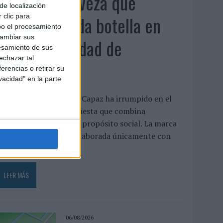
Capaz, la cerveza que
de localización
convierte cada botella en
 clic para
bo el procesamiento
cambiar sus
una oportunidad de
esamiento de sus
echazar tal
inclusión
erencias o retirar su
vacidad" en la parte
a cervecera madrileña Capaz ha irrumpido en el
mercado con una propuesta que combina
laboración artesanal y propósito social. La marca
presenta una cerveza elaborada únicamente con
gua, malta,...
LEER MÁS
06/08/2026