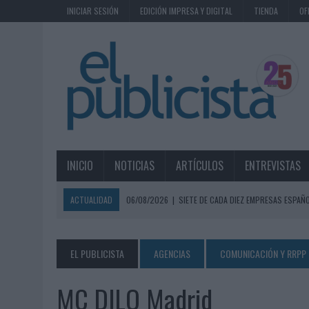
INICIAR SESIÓN
EDICIÓN IMPRESA Y DIGITAL
TIENDA
OF
INICIO
NOTICIAS
ARTÍCULOS
ENTREVISTAS
ACTUALIDAD
06/08/2026
|
SIETE DE CADA DIEZ EMPRESAS ESPAÑ
06/08/2026
|
EL MERCADO PUBLICITARIO CAE UN 2,6% EN 2025, A
06/08/2026
|
LA TELEVISIÓN SIGUE LIDERANDO EL CONSUMO DE MEDI
EL PUBLICISTA
AGENCIAS
COMUNICACIÓN Y RRPP
06/08/2026
|
EL USO DE LA IA GENERATIVA ALCANZA YA AL 62% DE L
MC DILO Madrid
06/08/2026
|
SYSTEM1 NOMBRA A KIMBERLY BASTONI COMO NUEVA D