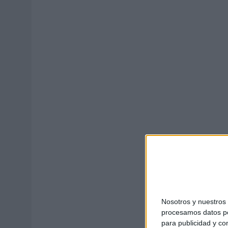
03/08/2026
|
MOVISTAR APELA A LA ILUSIÓN DE LAS AFICIONES PARA
06/08/2026
|
‘LA VUELTA’, DE FENOMENAL PARA MÁLAGA CF
Nosotros y nuestro
procesamos datos per
para publicidad y co