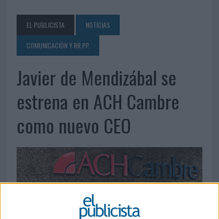
EL PUBLICISTA
NOTICIAS
COMUNICACIÓN Y RR.PP.
Javier de Mendizábal se
estrena en ACH Cambre
como nuevo CEO