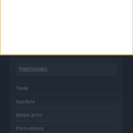
Publicidad
Normas de uso
Política de privacidad
PUBLICACIONES
Tienda
Suscríbete
Ejemplar gratis
Oferta editorial