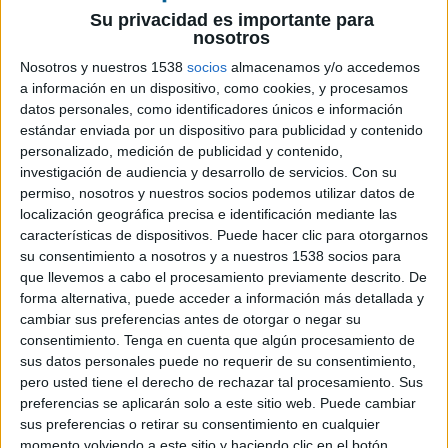
Su privacidad es importante para
nosotros
Nosotros y nuestros 1538
socios
almacenamos y/o accedemos
a información en un dispositivo, como cookies, y procesamos
datos personales, como identificadores únicos e información
estándar enviada por un dispositivo para publicidad y contenido
personalizado, medición de publicidad y contenido,
investigación de audiencia y desarrollo de servicios.
Con su
3 DE NOVIEMBRE DE 2017
permiso, nosotros y nuestros socios podemos utilizar datos de
localización geográfica precisa e identificación mediante las
La agencia de consultoría y relaciones
características de dispositivos. Puede hacer clic para otorgarnos
públicas anuncia el nombramiento de F.
su consentimiento a nosotros y a nuestros 1538 socios para
Javier de Mendizábal Castellanos como
que llevemos a cabo el procesamiento previamente descrito. De
nuevo CEO al frente de la compañía
forma alternativa, puede acceder a información más detallada y
cambiar sus preferencias antes de otorgar o negar su
Tras 35 años de experiencia en el campo de la
consentimiento.
Tenga en cuenta que algún procesamiento de
comunicación corporativa y las relaciones
sus datos personales puede no requerir de su consentimiento,
institucionales F. Javier de Mendizábal se
pero usted tiene el derecho de rechazar tal procesamiento. Sus
incorpora a ACH Cambre como CEO para liderar
preferencias se aplicarán solo a este sitio web. Puede cambiar
sus preferencias o retirar su consentimiento en cualquier
una nueva etapa en la compañía, prestando
momento volviendo a este sitio y haciendo clic en el botón