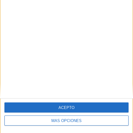
marketing para España y Portugal, Bianca Shen, asegura que la
marca trabaja “de manera continua para ofrecer nuevos productos y
formas de consumo y siempre estamos buscando cómo sorprender a
nuestros clientes con iniciativas únicas y explorando nuevos
territorios”.
ACEPTO
MÁS OPCIONES