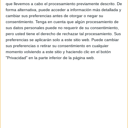
una marca atrevida. No solo trabajamos de
que llevemos a cabo el procesamiento previamente descrito. De
manera continua para ofrecer nuevos productos
forma alternativa, puede acceder a información más detallada y
cambiar sus preferencias antes de otorgar o negar su
y formas de consumo, además siempre buscamos
consentimiento.
Tenga en cuenta que algún procesamiento de
cómo sorprender a nuestros clientes con
sus datos personales puede no requerir de su consentimiento,
iniciativas únicas, explorando nuevos territorios
pero usted tiene el derecho de rechazar tal procesamiento. Sus
(como el mundo del gaming) que nos permitan
preferencias se aplicarán solo a este sitio web. Puede cambiar
estar en el día a día de nuestros consumidores.
sus preferencias o retirar su consentimiento en cualquier
momento volviendo a este sitio y haciendo clic en el botón
¿Qué papel juega España en el conjunto del
"Privacidad" en la parte inferior de la página web.
mercado mundial de la compañía?
España es sin ninguna duda uno de los países más
importantes a nivel mundial para Burger King: es
el tercero en número de restaurantes, número
uno en Europa, y forma parte del top cinco junto
a China, Rusia, Brasil y Francia, tanto en
crecimiento como en penetración y rentabilidad.
Burger King España es un referente para el
sistema por su compromiso con la calidad, la