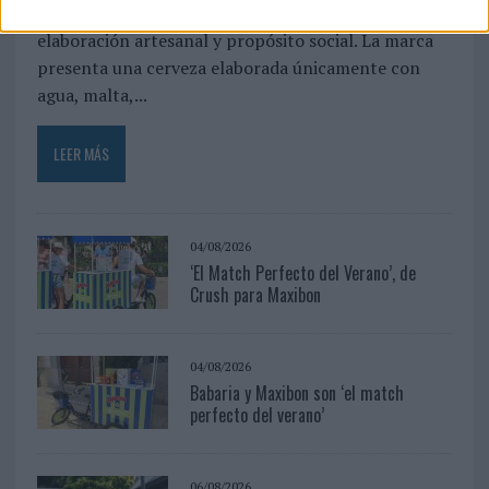
mercado con una propuesta que combina
elaboración artesanal y propósito social. La marca
presenta una cerveza elaborada únicamente con
agua, malta,...
LEER MÁS
04/08/2026
‘El Match Perfecto del Verano’, de
Crush para Maxibon
04/08/2026
Babaria y Maxibon son ‘el match
perfecto del verano’
06/08/2026