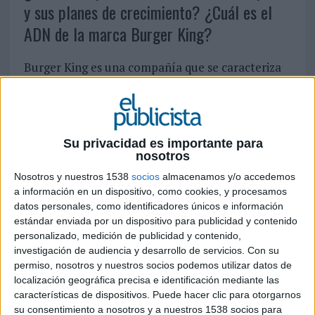
y sus planes de crecimiento? ¿Cuál es el
ADN de la marca Burger King?
Burger King es una compañía que se caracteriza
por ser pionera e innovadora. De hecho fue la
primera cadena de hamburguesas en llegar a
España (en 1975) y desde entonces hemos
continuado trabajando en esta línea. En la
Su privacidad es importante para
actualidad apostamos por seguir con un ritmo de
nosotros
aperturas constante para estar cerca de un
Nosotros y nuestros 1538
socios
almacenamos y/o accedemos
consumidor cada vez más exigente. Ya hemos
a información en un dispositivo, como cookies, y procesamos
superado los 800 locales y somos el tercer
datos personales, como identificadores únicos e información
mercado más importante del mundo en número
estándar enviada por un dispositivo para publicidad y contenido
de restaurantes, solo por detrás de Estados
personalizado, medición de publicidad y contenido,
Unidos y China. En España, somos la cadena de
investigación de audiencia y desarrollo de servicios.
Con su
comida rápida de mayor tamaño y en 2019
permiso, nosotros y nuestros socios podemos utilizar datos de
queremos seguir creciendo.
localización geográfica precisa e identificación mediante las
características de dispositivos. Puede hacer clic para otorgarnos
Nuestro ADN se basa en asumir riesgos, en ser
su consentimiento a nosotros y a nuestros 1538 socios para