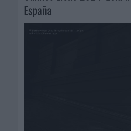
MONEDA”
España
04/08/2026
|
‘EL PARAÍSO MÁS CERCA’, DE 22GRADOS PARA LOPESA
04/08/2026
|
‘LA ÚNICA CERVEZA DEL MUNDO QUE SE DISFRUTA DOS 
04/08/2026
|
‘EL FÚTBOL SIN LAS PERSONAS’, DE DENTSU CREATIVE
04/08/2026
|
CAPAZ, LA CERVEZA QUE CONVIERTE CADA BOTELLA EN
04/08/2026
|
BABARIA Y MAXIBON SON ‘EL MATCH PERFECTO DEL VE
04/08/2026
|
AUDIBLE REIVINDICA EL PODER TRANSFORMADOR DEL A
03/08/2026
|
‘VUELVE EL FÚTBOL. VUELVE A SOÑAR’, DE VML PARA MO
03/08/2026
|
MOVISTAR APELA A LA ILUSIÓN DE LAS AFICIONES PARA
03/08/2026
|
EL REAL BETIS INVITA A LOS AFICIONADOS A DISEÑAR 
03/08/2026
|
KFC CONVIERTE LOS UBER EN UN HOMENAJE AL UNIVERS
03/08/2026
|
BACK MARKET PONE A LA MADRE DE SU FUNDADOR COMO
03/08/2026
|
PRESENTADO EL JURADO DE LOS PREMIOS DE MARKETI
31/07/2026
|
‘FROZEN DUNKIN’ X CALIPPO®’, AUTOPRODUCCIÓN DE 