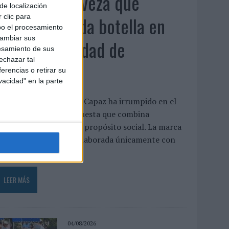
Capaz, la cerveza que
de localización
convierte cada botella en
 clic para
bo el procesamiento
cambiar sus
una oportunidad de
esamiento de sus
echazar tal
inclusión
erencias o retirar su
vacidad" en la parte
a cervecera madrileña Capaz ha irrumpido en el
mercado con una propuesta que combina
laboración artesanal y propósito social. La marca
presenta una cerveza elaborada únicamente con
gua, malta,...
LEER MÁS
04/08/2026