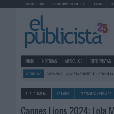
INICIAR SESIÓN
EDICIÓN IMPRESA Y DIGITAL
TIENDA
OF
INICIO
NOTICIAS
ARTÍCULOS
ENTREVISTAS
ACTUALIDAD
06/08/2026
|
LA IA ESTÁ SUBIENDO EL LISTÓN DE LA
05/08/2026
|
BEON WORLDWIDE LANZA RAÍZ URBANA PARA TRANSFOR
05/08/2026
|
FABRA COMUNICACIÓN INCORPORA A CASONÁ Y ASUME 
EL PUBLICISTA
NOTICIAS
FESTIVALES Y PREMIOS
05/08/2026
|
LOPESAN HOTELS & RESORTS ACERCA EL PARAÍSO CAN
Cannes Lions 2024: Lola M
05/08/2026
|
LUIS ARQUILLOS (BURGO DE ARIAS): “LA CONSTRUCCIÓ