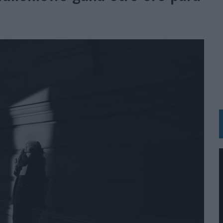
N HOTELS & RESORTS
VECES’, DE INUSUALY PARA CERVEZA CAPAZ
 PARA ORANGE
 UNA OPORTUNIDAD DE INCLUSIÓN
RANO’
UDIO EN SU NUEVA CAMPAÑA GLOBAL DE MARCA
VISTAR
 EL REGRESO DEL FÚTBOL
SU PRÓXIMA CAMISETA FOREVER GREEN
O DE 'LOS SIMPSON'
 AVAL DE SU CALIDAD
NG Y COMUNICACIÓN EN EL SECTOR ASEGURADOR 2026
DUNKIN’