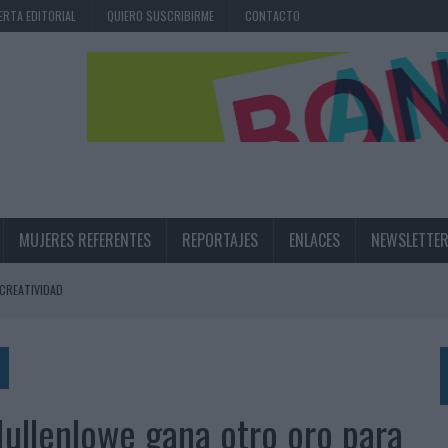
ERTA EDITORIAL
QUIERO SUSCRIBIRME
CONTACTO
MUJERES REFERENTES
REPORTAJES
ENLACES
NEWSLETTE
 CREATIVIDAD
MAR EL PATRIMONIO HISTÓRICO EN ACTIVOS CULTURALES Y ECONÓMICOS
LA GESTIÓN DE SUS RELACIONES CON LOS MEDIOS
ARIO EN SU ÚLTIMA CAMPAÑA INTERNACIONAL
ullenlowe gana otro oro para
N DE MARCA A LARGO PLAZO Y LA MEDICIÓN SON DOS CARAS DE LA MISMA