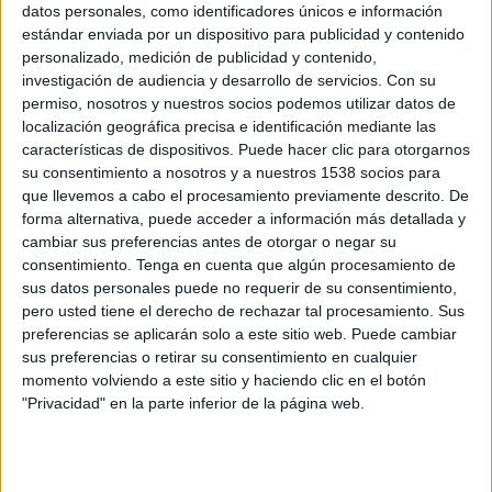
datos personales, como identificadores únicos e información
17 DE MARZO DE 2020
estándar enviada por un dispositivo para publicidad y contenido
personalizado, medición de publicidad y contenido,
Se confirman las nuevas fechas del gran evento
investigación de audiencia y desarrollo de servicios.
Con su
de los creativos para celebrar en San Sebastián, si
permiso, nosotros y nuestros socios podemos utilizar datos de
las circunstancias no lo impiden
localización geográfica precisa e identificación mediante las
características de dispositivos. Puede hacer clic para otorgarnos
Los Días C del Club de Creativos (c de c) se
su consentimiento a nosotros y a nuestros 1538 socios para
celebrarán con conferencias y festival el jueves 8,
que llevemos a cabo el procesamiento previamente descrito. De
el viernes 9 y el sábado 10 de octubre.
forma alternativa, puede acceder a información más detallada y
cambiar sus preferencias antes de otorgar o negar su
consentimiento.
Tenga en cuenta que algún procesamiento de
La organización informa que la entrada para el
sus datos personales puede no requerir de su consentimiento,
evento previsto para la próxima semana, será
pero usted tiene el derecho de rechazar tal procesamiento. Sus
válida para estas nuevas fechas. Y si prefieres que
preferencias se aplicarán solo a este sitio web. Puede cambiar
se devuelva el importe de la entrada adquirida,
sus preferencias o retirar su consentimiento en cualquier
debe contactar con ellos
momento volviendo a este sitio y haciendo clic en el botón
en hola@clubdecreativos.com
"Privacidad" en la parte inferior de la página web.