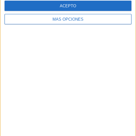
ACEPTO
07/08/2026
Mahou reivindica el ritual de
MÁS OPCIONES
la caña en el Día
Internacional de la Cerveza
La cervecera pone en valor el arte del tiraje y
desvela las claves para servir una caña perfecta,
además de sumarse a las verbenas madrileñas con la
programación musical de Vibra Mahou ...
LEER MÁS
07/08/2026