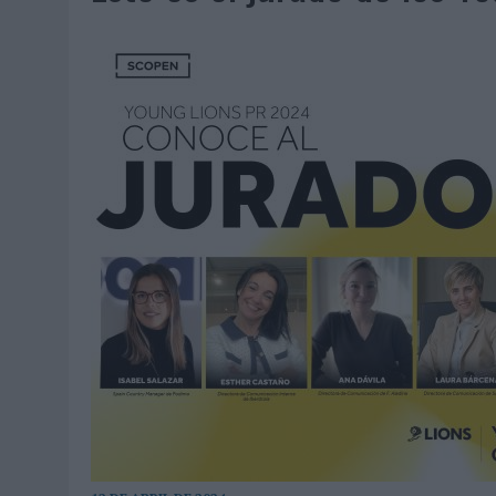
07/08/2026
|
EL VERANO PONE A PRUEBA LA ESTRATEGIA DIGITAL DE
07/08/2026
|
VUELING CONVIERTE LOS RECUERDOS EN SOUVENIRS CO
07/08/2026
|
CUANDO SE APAGUE EL SOL, EL ECLIPSE DE 2026 POND
06/08/2026
|
‘LA VUELTA’, DE FENOMENAL PARA MÁLAGA CF
06/08/2026
|
SIETE DE CADA DIEZ EMPRESAS ESPAÑOLAS NO INTEGRA
06/08/2026
|
LA TELEVISIÓN SIGUE LIDERANDO EL CONSUMO DE MEDI
06/08/2026
|
EL USO DE LA IA GENERATIVA ALCANZA YA AL 62% DE L
06/08/2026
|
SYSTEM1 NOMBRA A KIMBERLY BASTONI COMO NUEVA D
06/08/2026
|
FRIGO Y UNIQLO LANZAN UNA COLECCIÓN PERSONALIZA
06/08/2026
|
LA IA ESTÁ SUBIENDO EL LISTÓN DE LA CREATIVIDAD
05/08/2026
|
BEON WORLDWIDE LANZA RAÍZ URBANA PARA TRANSFOR
05/08/2026
|
FABRA COMUNICACIÓN INCORPORA A CASONÁ Y ASUME 
05/08/2026
|
LOPESAN HOTELS & RESORTS ACERCA EL PARAÍSO CAN
05/08/2026
|
LUIS ARQUILLOS (BURGO DE ARIAS): “LA CONSTRUCCIÓ