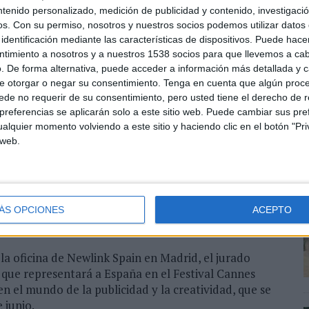
 & comms de EMEA en Globant
ntenido personalizado, medición de publicidad y contenido, investigaci
n de Samsung
os.
Con su permiso, nosotros y nuestros socios podemos utilizar datos 
 Fundación Aladina
identificación mediante las características de dispositivos. Puede hacer
r de Scopen
ntimiento a nosotros y a nuestros 1538 socios para que llevemos a ca
cio de Newlink Spain
. De forma alternativa, puede acceder a información más detallada y 
A
 de Newlink Spain
e otorgar o negar su consentimiento.
Tenga en cuenta que algún proc
m
de no requerir de su consentimiento, pero usted tiene el derecho de r
V
referencias se aplicarán solo a este sitio web. Puede cambiar sus pref
do casi 40 inscripciones, la competición refleja el
d
alquier momento volviendo a este sitio y haciendo clic en el botón "Pri
s con la creatividad, la comunicación y las relaciones
m
 web.
recibido un briefing de la mano de la Fundación
ños y adolescentes enfermos de cáncer y con sus
ÁS OPCIONES
ACEPTO
 han trabajado y enviado las propuestas que serán
bril.
n la oficina de Newlink Spain en Madrid, el jurado
ra que representará a España en el Festival Cannes
n el mundo de la publicidad y la creatividad, que se
 junio.