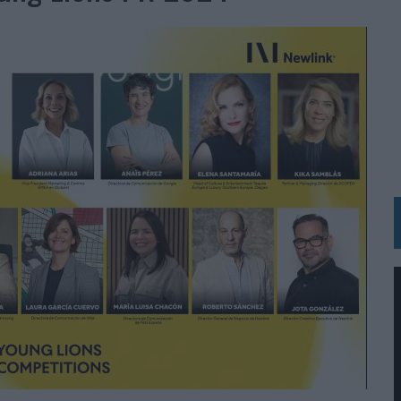
 LAS MARCAS
N IA
RÁ A PRUEBA LA CREATIVIDAD DE LAS MARCAS
N LA INFANCIA EN SU ESTRATEGIA
OS EN VERANO Y SUPERA AL MÓVIL COMO DISPOSITIVO MÁS UTILIZADO
OS ESPAÑOLES
IRECTORA COMERCIAL GLOBAL
BLE INSPIRADA EN CORNETTO, CALIPPO Y SOLERO
MAR EL PATRIMONIO HISTÓRICO EN ACTIVOS CULTURALES Y ECONÓMICOS
LA GESTIÓN DE SUS RELACIONES CON LOS MEDIOS
ARIO EN SU ÚLTIMA CAMPAÑA INTERNACIONAL
N DE MARCA A LARGO PLAZO Y LA MEDICIÓN SON DOS CARAS DE LA MISMA