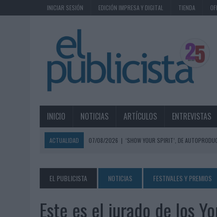
INICIAR SESIÓN
EDICIÓN IMPRESA Y DIGITAL
TIENDA
OF
INICIO
NOTICIAS
ARTÍCULOS
ENTREVISTAS
ACTUALIDAD
07/08/2026
|
‘SHOW YOUR SPIRIT’, DE AUTOPRODUC
07/08/2026
|
EL MÁLAGA CF CULMINA SU TRILOGÍA DE MARCA CON U
07/08/2026
|
MAHOU REIVINDICA EL RITUAL DE LA CAÑA EN EL DÍA IN
EL PUBLICISTA
NOTICIAS
FESTIVALES Y PREMIOS
07/08/2026
|
MG SPIRIT RELANZA SU MARCA CON UNA ESTRATEGIA 
Este es el jurado de los 
07/08/2026
|
PATRÓN CONVIERTE EL NUEVO SINGLE DE ARÓN PIPER EN