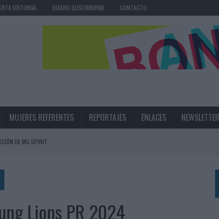
ERTA EDITORIAL
QUIERO SUSCRIBIRME
CONTACTO
MUJERES REFERENTES
REPORTAJES
ENLACES
NEWSLETTE
CIÓN DE MG SPIRIT
NA CAMPAÑA QUE CELEBRA SU REGRESO A PRIMERA DIVISIÓN
TERNACIONAL DE LA CERVEZA
360º CENTRADA EN EL ORIGEN BARCELONÉS
Young Lions PR 2024
 UNA EXPERIENCIA DE MARCA EN IBIZA