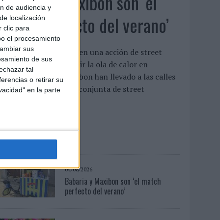
Babaria y Maxibon son ‘el
ón de audiencia y
match perfecto del verano’
de localización
 clic para
bo el procesamiento
cambiar sus
mbas marcas se unen en una acción de street
esamiento de sus
arketing para combatir la ola de calor en
echazar tal
alencia Babaria y Maxibon han llevado a las calles
erencias o retirar su
e Valencia una acción conjunta de street
vacidad" en la parte
arketing para ...
LEER MÁS
04/08/2026
Babaria y Maxibon son ‘el match
perfecto del verano’