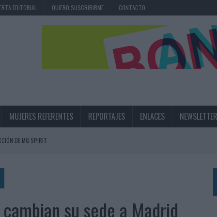
ERTA EDITORIAL
QUIERO SUSCRIBIRME
CONTACTO
MUJERES REFERENTES
REPORTAJES
ENLACES
NEWSLETTE
CIÓN DE MG SPIRIT
NA CAMPAÑA QUE CELEBRA SU REGRESO A PRIMERA DIVISIÓN
TERNACIONAL DE LA CERVEZA
360º CENTRADA EN EL ORIGEN BARCELONÉS
s cambian su sede a Madrid
 UNA EXPERIENCIA DE MARCA EN IBIZA