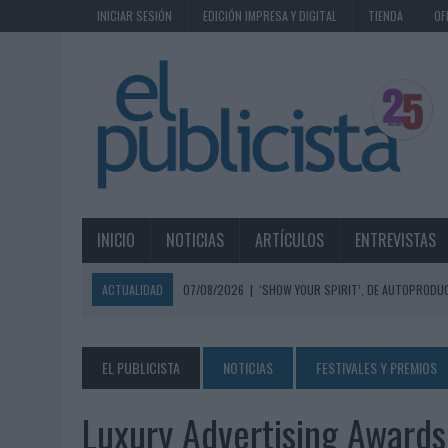
INICIAR SESIÓN
EDICIÓN IMPRESA Y DIGITAL
TIENDA
OF
INICIO
NOTICIAS
ARTÍCULOS
ENTREVISTAS
ACTUALIDAD
07/08/2026
|
‘SHOW YOUR SPIRIT’, DE AUTOPRODUC
07/08/2026
|
EL MÁLAGA CF CULMINA SU TRILOGÍA DE MARCA CON U
07/08/2026
|
MAHOU REIVINDICA EL RITUAL DE LA CAÑA EN EL DÍA IN
EL PUBLICISTA
NOTICIAS
FESTIVALES Y PREMIOS
07/08/2026
|
MG SPIRIT RELANZA SU MARCA CON UNA ESTRATEGIA 
Luxury Advertising Award
07/08/2026
|
PATRÓN CONVIERTE EL NUEVO SINGLE DE ARÓN PIPER EN