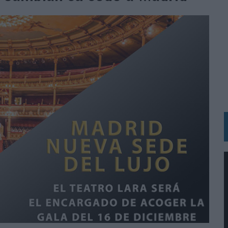
 LAS MARCAS
N IA
RÁ A PRUEBA LA CREATIVIDAD DE LAS MARCAS
N LA INFANCIA EN SU ESTRATEGIA
OS EN VERANO Y SUPERA AL MÓVIL COMO DISPOSITIVO MÁS UTILIZADO
OS ESPAÑOLES
IRECTORA COMERCIAL GLOBAL
BLE INSPIRADA EN CORNETTO, CALIPPO Y SOLERO
MAR EL PATRIMONIO HISTÓRICO EN ACTIVOS CULTURALES Y ECONÓMICOS
LA GESTIÓN DE SUS RELACIONES CON LOS MEDIOS
ARIO EN SU ÚLTIMA CAMPAÑA INTERNACIONAL
N DE MARCA A LARGO PLAZO Y LA MEDICIÓN SON DOS CARAS DE LA MISMA