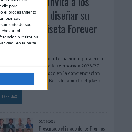
El Real Betis invita a los
 clic para
aficionados a diseñar su
bo el procesamiento
cambiar sus
próxima camiseta Forever
esamiento de sus
echazar tal
Green
erencias o retirar su
vacidad" en la parte
l club abre un concurso internacional para crear
a equipación especial de la temporada 2026/27,
ue volverá a poner el foco en la concienciación
edioambiental El Real Betis ha abierto el plazo...
LEER MÁS
03/08/2026
Presentado el jurado de los Premios