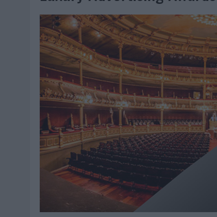
07/08/2026
|
EL VERANO PONE A PRUEBA LA ESTRATEGIA DIGITAL DE
07/08/2026
|
VUELING CONVIERTE LOS RECUERDOS EN SOUVENIRS CO
07/08/2026
|
CUANDO SE APAGUE EL SOL, EL ECLIPSE DE 2026 POND
06/08/2026
|
‘LA VUELTA’, DE FENOMENAL PARA MÁLAGA CF
06/08/2026
|
SIETE DE CADA DIEZ EMPRESAS ESPAÑOLAS NO INTEGRA
06/08/2026
|
LA TELEVISIÓN SIGUE LIDERANDO EL CONSUMO DE MEDI
06/08/2026
|
EL USO DE LA IA GENERATIVA ALCANZA YA AL 62% DE L
06/08/2026
|
SYSTEM1 NOMBRA A KIMBERLY BASTONI COMO NUEVA D
06/08/2026
|
FRIGO Y UNIQLO LANZAN UNA COLECCIÓN PERSONALIZA
06/08/2026
|
LA IA ESTÁ SUBIENDO EL LISTÓN DE LA CREATIVIDAD
05/08/2026
|
BEON WORLDWIDE LANZA RAÍZ URBANA PARA TRANSFOR
05/08/2026
|
FABRA COMUNICACIÓN INCORPORA A CASONÁ Y ASUME 
05/08/2026
|
LOPESAN HOTELS & RESORTS ACERCA EL PARAÍSO CAN
05/08/2026
|
LUIS ARQUILLOS (BURGO DE ARIAS): “LA CONSTRUCCIÓ