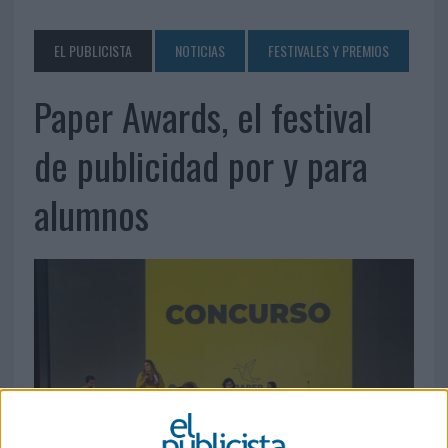
EL PUBLICISTA
NOTICIAS
FESTIVALES Y PREMIOS
Paper Awards, el festival
de publicidad por y para
alumnos