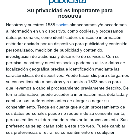
Su privacidad es importante para
nosotros
22 DE MARZO DE 2019
Nosotros y nuestros 1538
socios
almacenamos y/o accedemos
a información en un dispositivo, como cookies, y procesamos
Se celebrará la I edición los próximos días
datos personales, como identificadores únicos e información
3, 4 y 5 de abril en la Facultad de
estándar enviada por un dispositivo para publicidad y contenido
personalizado, medición de publicidad y contenido,
Comunicación de la Universidad de Sevilla
investigación de audiencia y desarrollo de servicios.
Con su
permiso, nosotros y nuestros socios podemos utilizar datos de
El festival Paper Awards llega de la mano de un
localización geográfica precisa e identificación mediante las
grupo de alumnos del grado de Publicidad y
características de dispositivos. Puede hacer clic para otorgarnos
Relaciones Públicas de dicha facultad y consta del
su consentimiento a nosotros y a nuestros 1538 socios para
propio festival de publicidad que lleva intrínseco
que llevemos a cabo el procesamiento previamente descrito. De
un concurso.
forma alternativa, puede acceder a información más detallada y
cambiar sus preferencias antes de otorgar o negar su
Estos alumnos ya han realizado dos apariciones
consentimiento.
Tenga en cuenta que algún procesamiento de
en público con la presentación del proyecto
sus datos personales puede no requerir de su consentimiento,
entre la comunidad universitaria a través de su
pero usted tiene el derecho de rechazar tal procesamiento. Sus
campaña de street marketing en la facultad, la
preferencias se aplicarán solo a este sitio web. Puede cambiar
rotura de su gran cubo, concierto y grafiti. La
sus preferencias o retirar su consentimiento en cualquier