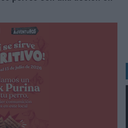
N LA INFANCIA EN SU ESTRATEGIA
OS EN VERANO Y SUPERA AL MÓVIL COMO DISPOSITIVO MÁS UTILIZADO
OS ESPAÑOLES
IRECTORA COMERCIAL GLOBAL
BLE INSPIRADA EN CORNETTO, CALIPPO Y SOLERO
MAR EL PATRIMONIO HISTÓRICO EN ACTIVOS CULTURALES Y ECONÓMICOS
LA GESTIÓN DE SUS RELACIONES CON LOS MEDIOS
ARIO EN SU ÚLTIMA CAMPAÑA INTERNACIONAL
N DE MARCA A LARGO PLAZO Y LA MEDICIÓN SON DOS CARAS DE LA MISMA
N HOTELS & RESORTS
VECES’, DE INUSUALY PARA CERVEZA CAPAZ