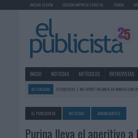
INICIAR SESIÓN
EDICIÓN IMPRESA Y DIGITAL
TIENDA
OF
INICIO
NOTICIAS
ARTÍCULOS
ENTREVISTAS
ACTUALIDAD
07/08/2026
|
MG SPIRIT RELANZA SU MARCA CON U
07/08/2026
|
PATRÓN CONVIERTE EL NUEVO SINGLE DE ARÓN PIPER EN
07/08/2026
|
EL VERANO PONE A PRUEBA LA ESTRATEGIA DIGITAL DE
EL PUBLICISTA
NOTICIAS
ANUNCIANTES
07/08/2026
|
VUELING CONVIERTE LOS RECUERDOS EN SOUVENIRS CO
Purina lleva el aperitivo 
07/08/2026
|
CUANDO SE APAGUE EL SOL, EL ECLIPSE DE 2026 POND