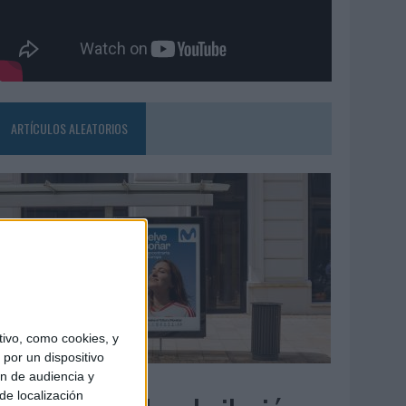
ARTÍCULOS ALEATORIOS
ivo, como cookies, y
por un dispositivo
ón de audiencia y
3/08/2026
de localización