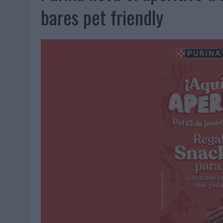
06/08/2026
|
‘LA VUELTA’, DE FENOMENAL PARA MÁLAGA CF
bares pet friendly
06/08/2026
|
SIETE DE CADA DIEZ EMPRESAS ESPAÑOLAS NO INTEGRA
06/08/2026
|
LA TELEVISIÓN SIGUE LIDERANDO EL CONSUMO DE MEDI
06/08/2026
|
EL USO DE LA IA GENERATIVA ALCANZA YA AL 62% DE L
06/08/2026
|
SYSTEM1 NOMBRA A KIMBERLY BASTONI COMO NUEVA D
06/08/2026
|
FRIGO Y UNIQLO LANZAN UNA COLECCIÓN PERSONALIZA
06/08/2026
|
LA IA ESTÁ SUBIENDO EL LISTÓN DE LA CREATIVIDAD
05/08/2026
|
BEON WORLDWIDE LANZA RAÍZ URBANA PARA TRANSFOR
05/08/2026
|
FABRA COMUNICACIÓN INCORPORA A CASONÁ Y ASUME 
05/08/2026
|
LOPESAN HOTELS & RESORTS ACERCA EL PARAÍSO CAN
05/08/2026
|
LUIS ARQUILLOS (BURGO DE ARIAS): “LA CONSTRUCCIÓ
MONEDA”
04/08/2026
|
‘EL PARAÍSO MÁS CERCA’, DE 22GRADOS PARA LOPESA
04/08/2026
|
‘LA ÚNICA CERVEZA DEL MUNDO QUE SE DISFRUTA DOS 