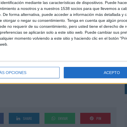
identificación mediante las características de dispositivos. Puede hacer
os celebrar precisamente esos pequeños rituales
ntimiento a nosotros y a nuestros 1538 socios para que llevemos a ca
erzan nuestro vínculo", explica Elisenda Saperas,
. De forma alternativa, puede acceder a información más detallada y 
urina España.
e otorgar o negar su consentimiento.
Tenga en cuenta que algún proc
de no requerir de su consentimiento, pero usted tiene el derecho de r
edad cada vez más pet friendly y en la creciente
referencias se aplicarán solo a este sitio web. Puede cambiar sus pref
ividades de ocio junto a las mascotas. Según la
alquier momento volviendo a este sitio y haciendo clic en el botón "Pri
 convivencia entre personas y animales en entornos
L
 web.
s
e
n busca reforzar la conversación en torno a la
l
 al desarrollo de establecimientos preparados para
p
ÁS OPCIONES
ACEPTO
ura.
SHARE
ENVIAR
PIN