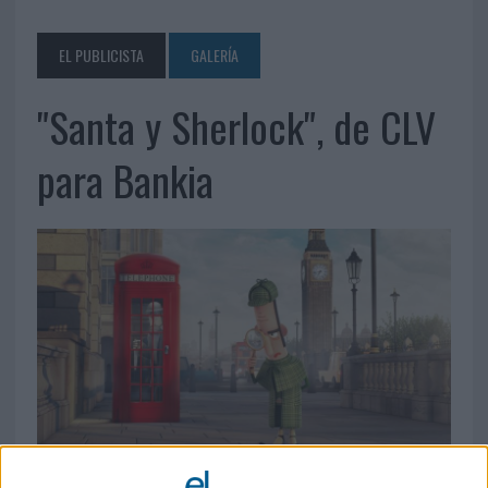
EL PUBLICISTA
GALERÍA
"Santa y Sherlock", de CLV
para Bankia