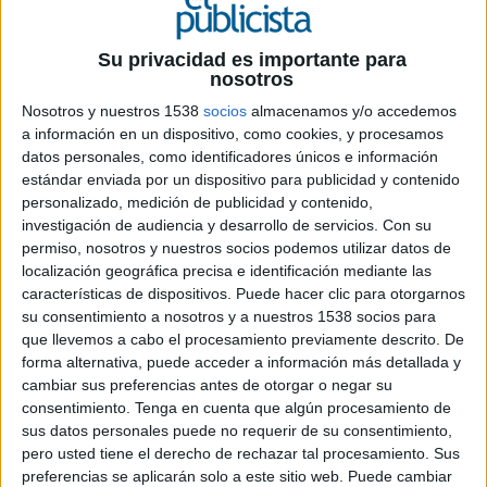
22 DE NOVIEMBRE DE 2019
Su privacidad es importante para
nosotros
Ficha técnica
Nosotros y nuestros 1538
socios
almacenamos y/o accedemos
a información en un dispositivo, como cookies, y procesamos
Anunciante: Bankia
datos personales, como identificadores únicos e información
Producto: Planes de Pensiones
estándar enviada por un dispositivo para publicidad y contenido
Contacto cliente: Mariano Casares, Virginia
personalizado, medición de publicidad y contenido,
Sánchez, Berta García y Elena Ruíz
investigación de audiencia y desarrollo de servicios.
Con su
Agencia: CLV
permiso, nosotros y nuestros socios podemos utilizar datos de
Directora de servicios al cliente: Inés Díaz-
localización geográfica precisa e identificación mediante las
Casariego
características de dispositivos. Puede hacer clic para otorgarnos
su consentimiento a nosotros y a nuestros 1538 socios para
Directores creativos ejecutivos: Fran López,
que llevemos a cabo el procesamiento previamente descrito. De
Alfonso Velasco
forma alternativa, puede acceder a información más detallada y
Directores de arte: Fran López, Alfonso Velasco,
cambiar sus preferencias antes de otorgar o negar su
Nuria Martín González, Ángela Navarrete
consentimiento.
Tenga en cuenta que algún procesamiento de
Redactores: Marta Bernabé, Pedro Barrero
sus datos personales puede no requerir de su consentimiento,
Supervisora de cuentas: María Navarrete
pero usted tiene el derecho de rechazar tal procesamiento. Sus
Ejecutiva: Sara Armero
preferencias se aplicarán solo a este sitio web. Puede cambiar