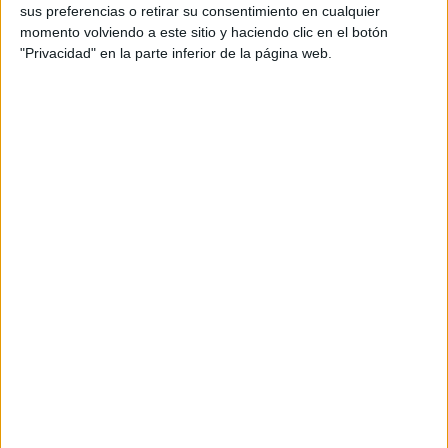
Productora: Wild Pony
sus preferencias o retirar su consentimiento en cualquier
Artista CGI: Wild Pony
momento volviendo a este sitio y haciendo clic en el botón
Agencia de medios: OMD Spain
"Privacidad" en la parte inferior de la página web.
Piezas: gráficas
Título: “Santa y Sherlock"