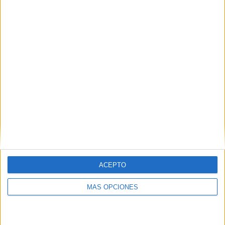
VÍDEO DESTACADO
ACEPTO
MÁS OPCIONES
ARTÍCULOS ALEATORIOS