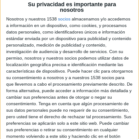
Su privacidad es importante para
nosotros
Nosotros y nuestros 1538
socios
almacenamos y/o accedemos
a información en un dispositivo, como cookies, y procesamos
datos personales, como identificadores únicos e información
estándar enviada por un dispositivo para publicidad y contenido
personalizado, medición de publicidad y contenido,
investigación de audiencia y desarrollo de servicios.
Con su
18 DE NOVIEMBRE DE 2016
permiso, nosotros y nuestros socios podemos utilizar datos de
localización geográfica precisa e identificación mediante las
El acuerdo incluye el incremento de nuevos
características de dispositivos. Puede hacer clic para otorgarnos
su consentimiento a nosotros y a nuestros 1538 socios para
soportes digitales que mejoraran la
que llevemos a cabo el procesamiento previamente descrito. De
cobertura actual en el interior de Platea
forma alternativa, puede acceder a información más detallada y
cambiar sus preferencias antes de otorgar o negar su
Callao City Lights, empresa gestora de las
consentimiento.
Tenga en cuenta que algún procesamiento de
pantallas de los Cines Callao, ha conseguido en
sus datos personales puede no requerir de su consentimiento,
exclusiva la comercialización de las pantallas de
pero usted tiene el derecho de rechazar tal procesamiento. Sus
Platea Madrid, el centro de ocio y gastronomía
preferencias se aplicarán solo a este sitio web. Puede cambiar
situado en el madrileño barrio de Salamanca. El
sus preferencias o retirar su consentimiento en cualquier
contrato, que hasta el momento ha estado en
momento volviendo a este sitio y haciendo clic en el botón