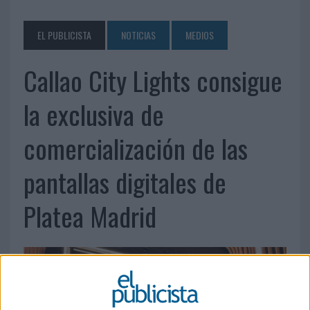
EL PUBLICISTA
NOTICIAS
MEDIOS
Callao City Lights consigue
la exclusiva de
comercialización de las
pantallas digitales de
Platea Madrid