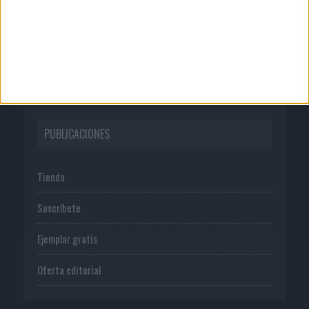
Publicidad
Normas de uso
Política de privacidad
PUBLICACIONES
Tienda
Suscríbete
Ejemplar gratis
Oferta editorial