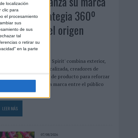
MG Spirit relanza su marca
de localización
con una estrategia 360º
 clic para
bo el procesamiento
cambiar sus
centrada en el origen
esamiento de sus
echazar tal
barcelonés
erencias o retirar su
vacidad" en la parte
a campaña 'Show Your Spirit' combina exterior,
ublicidad digital geolocalizada, creadores de
ontenido e innovación de producto para reforzar
l posicionamiento de la marca entre el público
oven ...
LEER MÁS
07/08/2026