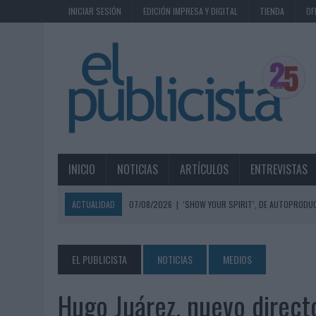
INICIAR SESIÓN
EDICIÓN IMPRESA Y DIGITAL
TIENDA
OF
INICIO
NOTICIAS
ARTÍCULOS
ENTREVISTAS
ACTUALIDAD
07/08/2026
|
‘SHOW YOUR SPIRIT’, DE AUTOPRODUC
07/08/2026
|
EL MÁLAGA CF CULMINA SU TRILOGÍA DE MARCA CON U
07/08/2026
|
MAHOU REIVINDICA EL RITUAL DE LA CAÑA EN EL DÍA IN
EL PUBLICISTA
NOTICIAS
MEDIOS
07/08/2026
|
MG SPIRIT RELANZA SU MARCA CON UNA ESTRATEGIA 
Hugo Juárez, nuevo direct
07/08/2026
|
PATRÓN CONVIERTE EL NUEVO SINGLE DE ARÓN PIPER EN