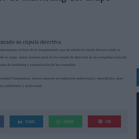
 LAS MARCAS
N IA
RÁ A PRUEBA LA CREATIVIDAD DE LAS MARCAS
nizado su cúpula directiva
N LA INFANCIA EN SU ESTRATEGIA
bramiento es fruto de la reorganización que ha sufrido la cúpula directiva dado su
OS EN VERANO Y SUPERA AL MÓVIL COMO DISPOSITIVO MÁS UTILIZADO
sde su cargo, Juárez formará parte de los comités de dirección de las compañías Guía del
OS ESPAÑOLES
rategias de marketing y comunicación de las compañías.
IRECTORA COMERCIAL GLOBAL
rsidad Complutense, técnico superior en realización audiovisual y espectáculos, tiene
BLE INSPIRADA EN CORNETTO, CALIPPO Y SOLERO
or publicitario y audiovisual.
MAR EL PATRIMONIO HISTÓRICO EN ACTIVOS CULTURALES Y ECONÓMICOS
LA GESTIÓN DE SUS RELACIONES CON LOS MEDIOS
SHARE
ENVIAR
PIN
ARIO EN SU ÚLTIMA CAMPAÑA INTERNACIONAL
N DE MARCA A LARGO PLAZO Y LA MEDICIÓN SON DOS CARAS DE LA MISMA