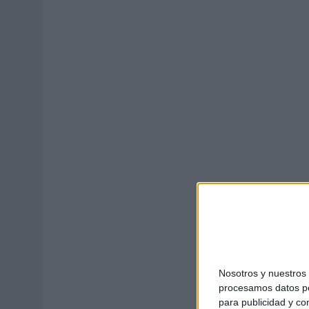
MONEDA”
07/08/2026
|
‘ALEXIA PUTELLAS X GALAXY Z FOLD8 – SIN LÍMITES’, 
Nosotros y nuestro
procesamos datos per
para publicidad y co