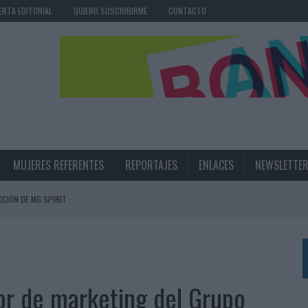
ERTA EDITORIAL
QUIERO SUSCRIBIRME
CONTACTO
MUJERES REFERENTES
REPORTAJES
ENLACES
NEWSLETTE
CIÓN DE MG SPIRIT
NA CAMPAÑA QUE CELEBRA SU REGRESO A PRIMERA DIVISIÓN
TERNACIONAL DE LA CERVEZA
360º CENTRADA EN EL ORIGEN BARCELONÉS
or de marketing del Grupo
 UNA EXPERIENCIA DE MARCA EN IBIZA