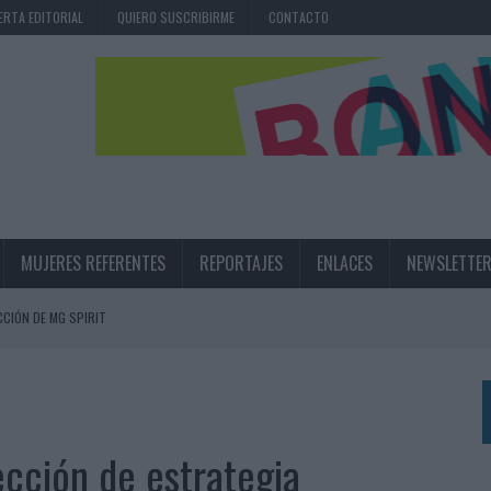
ERTA EDITORIAL
QUIERO SUSCRIBIRME
CONTACTO
MUJERES REFERENTES
REPORTAJES
ENLACES
NEWSLETTE
CIÓN DE MG SPIRIT
NA CAMPAÑA QUE CELEBRA SU REGRESO A PRIMERA DIVISIÓN
TERNACIONAL DE LA CERVEZA
360º CENTRADA EN EL ORIGEN BARCELONÉS
ección de estrategia
 UNA EXPERIENCIA DE MARCA EN IBIZA