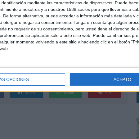
identificación mediante las características de dispositivos. Puede hacer
ro del mundo publiitario español si ponemos el foco
ntimiento a nosotros y a nuestros 1538 socios para que llevemos a ca
ón desde el punto de vista del medio (en Publiespaña,
. De forma alternativa, puede acceder a información más detallada y 
sta de la agencia de medios (MindShare) y desde el
e otorgar o negar su consentimiento.
Tenga en cuenta que algún proc
imos 4 años ha sido director de medios y
de no requerir de su consentimiento, pero usted tiene el derecho de r
mente fue director de captación, clientes y medios de
referencias se aplicarán solo a este sitio web. Puede cambiar sus pref
ecablemedia (Cuatro) y Mediaset (Telecinco).
alquier momento volviendo a este sitio y haciendo clic en el botón "Pri
L
 web.
p
mpresas por diferentes centros, Llopis es habitual
c
idades como FUNDESEM, la Fundación Blanquerna o
c
i
ÁS OPCIONES
ACEPTO
SHARE
ENVIAR
PIN