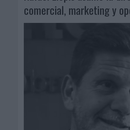
07/08/2026
|
EL VERANO PONE A PRUEBA LA ESTRATEGIA DIGITAL DE
comercial, marketing y op
07/08/2026
|
VUELING CONVIERTE LOS RECUERDOS EN SOUVENIRS CO
07/08/2026
|
CUANDO SE APAGUE EL SOL, EL ECLIPSE DE 2026 POND
06/08/2026
|
‘LA VUELTA’, DE FENOMENAL PARA MÁLAGA CF
06/08/2026
|
SIETE DE CADA DIEZ EMPRESAS ESPAÑOLAS NO INTEGRA
06/08/2026
|
LA TELEVISIÓN SIGUE LIDERANDO EL CONSUMO DE MEDI
06/08/2026
|
EL USO DE LA IA GENERATIVA ALCANZA YA AL 62% DE L
06/08/2026
|
SYSTEM1 NOMBRA A KIMBERLY BASTONI COMO NUEVA D
06/08/2026
|
FRIGO Y UNIQLO LANZAN UNA COLECCIÓN PERSONALIZA
06/08/2026
|
LA IA ESTÁ SUBIENDO EL LISTÓN DE LA CREATIVIDAD
05/08/2026
|
BEON WORLDWIDE LANZA RAÍZ URBANA PARA TRANSFOR
05/08/2026
|
FABRA COMUNICACIÓN INCORPORA A CASONÁ Y ASUME 
05/08/2026
|
LOPESAN HOTELS & RESORTS ACERCA EL PARAÍSO CAN
05/08/2026
|
LUIS ARQUILLOS (BURGO DE ARIAS): “LA CONSTRUCCIÓ