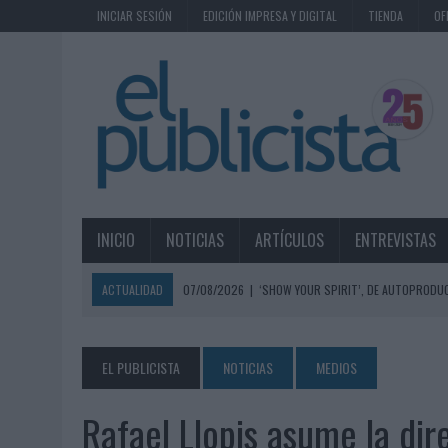
INICIAR SESIÓN
EDICIÓN IMPRESA Y DIGITAL
TIENDA
OF
INICIO
NOTICIAS
ARTÍCULOS
ENTREVISTAS
ACTUALIDAD
07/08/2026
|
‘SHOW YOUR SPIRIT’, DE AUTOPRODUC
07/08/2026
|
EL MÁLAGA CF CULMINA SU TRILOGÍA DE MARCA CON U
07/08/2026
|
MAHOU REIVINDICA EL RITUAL DE LA CAÑA EN EL DÍA IN
EL PUBLICISTA
NOTICIAS
MEDIOS
07/08/2026
|
MG SPIRIT RELANZA SU MARCA CON UNA ESTRATEGIA 
Rafael Llopis asume la dir
07/08/2026
|
PATRÓN CONVIERTE EL NUEVO SINGLE DE ARÓN PIPER EN