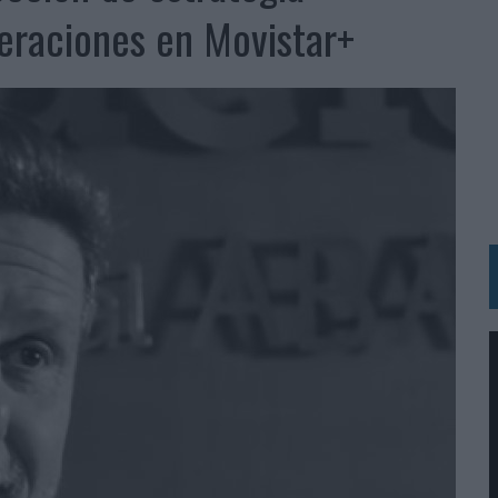
 LAS MARCAS
eraciones en Movistar+
N IA
RÁ A PRUEBA LA CREATIVIDAD DE LAS MARCAS
N LA INFANCIA EN SU ESTRATEGIA
OS EN VERANO Y SUPERA AL MÓVIL COMO DISPOSITIVO MÁS UTILIZADO
OS ESPAÑOLES
IRECTORA COMERCIAL GLOBAL
BLE INSPIRADA EN CORNETTO, CALIPPO Y SOLERO
MAR EL PATRIMONIO HISTÓRICO EN ACTIVOS CULTURALES Y ECONÓMICOS
LA GESTIÓN DE SUS RELACIONES CON LOS MEDIOS
ARIO EN SU ÚLTIMA CAMPAÑA INTERNACIONAL
N DE MARCA A LARGO PLAZO Y LA MEDICIÓN SON DOS CARAS DE LA MISMA