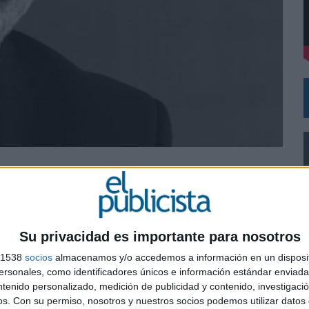
DE CHEIL SPAIN PARA SAMSUNG ELECTRONICS IBERIA
ialización publicitaria de Canal +. Desde su
eria de publicidad y brand experience de los
sión de pago de Telefónica
Su privacidad es importante para nosotros
a comercial, marketing y operaciones de Movistar+, un
s 1538
socios
almacenamos y/o accedemos a información en un disposit
a estrategia que respalda la explotación publicitaria y
sonales, como identificadores únicos e información estándar enviada 
ropios de la plataforma de televisión de pago
ntenido personalizado, medición de publicidad y contenido, investigaci
0
os.
Con su permiso, nosotros y nuestros socios podemos utilizar datos 