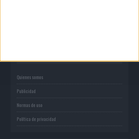
El Real Betis invita a los aficionados a
diseñar su próxima ...
CORPORATIVO
Quienes somos
Publicidad
Normas de uso
Política de privacidad