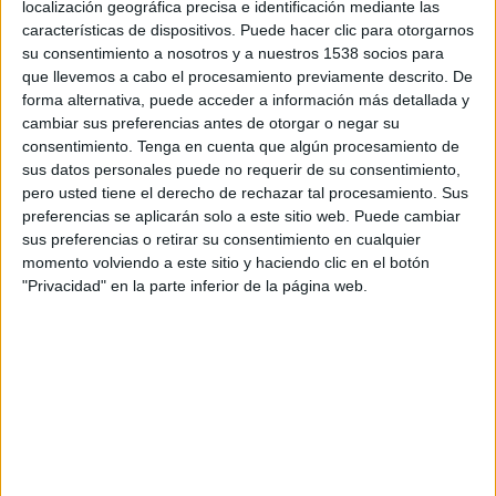
experimentando el tan anunciado despegue de
localización geográfica precisa e identificación mediante las
esta vertiente de consumo que tantos ejercicios
características de dispositivos. Puede hacer clic para otorgarnos
han vaticinado expertos en la materia. Al final se
su consentimiento a nosotros y a nuestros 1538 socios para
constata que la epidemia ha hecho más por la
que llevemos a cabo el procesamiento previamente descrito. De
forma alternativa, puede acceder a información más detallada y
digitalización del mundo que cualquier otra
cambiar sus preferencias antes de otorgar o negar su
iniciativa, incentivo o empuje.
consentimiento.
Tenga en cuenta que algún procesamiento de
sus datos personales puede no requerir de su consentimiento,
Pero si el ecommerce ha despegado en 2020 ha
pero usted tiene el derecho de rechazar tal procesamiento. Sus
sido, en su mayor parte, por la apuesta masiva y
preferencias se aplicarán solo a este sitio web. Puede cambiar
generalizada que han hecho por la compra
sus preferencias o retirar su consentimiento en cualquier
electrónica los consumidores enmarcados en al
momento volviendo a este sitio y haciendo clic en el botón
generación Baby Boom (popularmente conocidos
"Privacidad" en la parte inferior de la página web.
como boomers, nacidos entre 1946 y 1964). Según
un estudio internacional realizado por The
Economist para SAP en varios países, entre ellos
España, y en el que se compara los hábitos de
compra de las diferentes generaciones de
consumidores, los milenials son los que más
gastan, pero son los boomers los que más han
aumentado su inversión en compra online