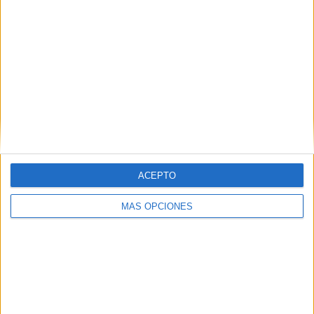
IMPRIMIR
TWEET
SHARE
SHARE
ENVIAR
ACEPTO
PIN
MÁS OPCIONES