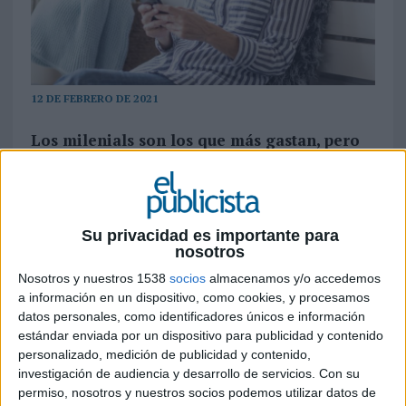
12 DE FEBRERO DE 2021
Los milenials son los que más gastan, pero
son los boomers los que más han aumentado
su inversión en compra online comparativa
y porcentualmente
Su privacidad es importante para
nosotros
La pandemia ha traído consigo multitud de
Nosotros y nuestros 1538
socios
almacenamos y/o accedemos
cambios en el comportamiento del consumidor
a información en un dispositivo, como cookies, y procesamos
medio, sobre todo a la hora de comprar. El vuelco
datos personales, como identificadores únicos e información
hacia el ecommerce ha propiciado que el
estándar enviada por un dispositivo para publicidad y contenido
volumen de negocio de la disciplina, a nivel
personalizado, medición de publicidad y contenido,
global, haya crecido lo mismo de febrero a
investigación de audiencia y desarrollo de servicios.
Con su
diciembre de 2020 que en los últimos 10 años,
permiso, nosotros y nuestros socios podemos utilizar datos de