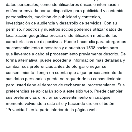
datos personales, como identificadores únicos e información
dirección de correo electrónico o número de
estándar enviada por un dispositivo para publicidad y contenido
teléfono) a cambio de contenido valioso,
personalizado, medición de publicidad y contenido,
información, investigación, una prueba gratuita,
investigación de audiencia y desarrollo de servicios.
Con su
un producto o cualquier otra cosa que pueda
permiso, nosotros y nuestros socios podemos utilizar datos de
desear o necesitar. Con el objetivo de diseñar
localización geográfica precisa e identificación mediante las
campañas exitosas en la generación de
leads
,
características de dispositivos. Puede hacer clic para otorgarnos
Taboola
ha elaborado una guía con todos los
su consentimiento a nosotros y a nuestros 1538 socios para
pasos para ello. Estos son:
que llevemos a cabo el procesamiento previamente descrito. De
forma alternativa, puede acceder a información más detallada y
Definir los objetivos
cambiar sus preferencias antes de otorgar o negar su
consentimiento.
Tenga en cuenta que algún procesamiento de
sus datos personales puede no requerir de su consentimiento,
En la era científica del marketing digital, en la
pero usted tiene el derecho de rechazar tal procesamiento. Sus
que se puede medir todo, lo primero es
preferencias se aplicarán solo a este sitio web. Puede cambiar
establecer qué campaña de generación de leads
sus preferencias o retirar su consentimiento en cualquier
se quiere realizar y crear un documento con los
momento volviendo a este sitio y haciendo clic en el botón
objetivos medibles que se buscan. Estos pueden ir
"Privacidad" en la parte inferior de la página web.
desde conseguir un número determinado de
leads,
suscriptores, registros, ventas o
conversiones.