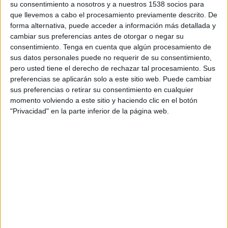
su consentimiento a nosotros y a nuestros 1538 socios para
embargo, esto no significa que con poner en
que llevemos a cabo el procesamiento previamente descrito. De
marcha un ecommerce esté todo resuelto, es
forma alternativa, puede acceder a información más detallada y
fundamental implementar una estrategia de alto
cambiar sus preferencias antes de otorgar o negar su
nivel para sacar el máximo partido a la venta
consentimiento.
Tenga en cuenta que algún procesamiento de
online”, señala Jesús Orozco, CEO y fundador de
sus datos personales puede no requerir de su consentimiento,
Consultoría.io. Y añade: “Cada día cientos de
pero usted tiene el derecho de rechazar tal procesamiento. Sus
marcas se lanzan a vender sus productos al
preferencias se aplicarán solo a este sitio web. Puede cambiar
sus preferencias o retirar su consentimiento en cualquier
mundo digital y, evidentemente, esto deriva en
momento volviendo a este sitio y haciendo clic en el botón
que la competencia es enorme. Como
"Privacidad" en la parte inferior de la página web.
consecuencia, sólo aquellos que conocen las
claves del éxito de un ecommerce pueden
multiplicar su facturación”.
Ante esta situación, desde la compañía
identifican
tres claves que las empresas
deben tener en cuenta como parte de su
estrategia para aumentar las ventas a través
de canales digitales.