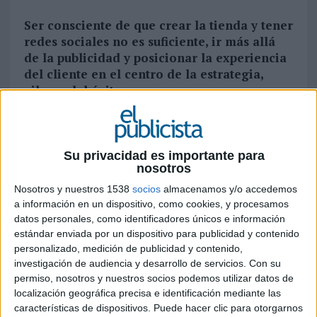
Ser consciente de que crear la tienda y tener
redes sociales no es suficiente, ir más allá
de la publicidad y posicionar la experiencia
del cliente en el centro de la estrategia,
pilares del éxito
Todo lo acontecido en 2020 ha impulsado el
crecimiento del comercio electrónico, una
tendencia al alza en los últimos años, pero que en
Su privacidad es importante para
nosotros
2021 alcanza un nuevo nivel, puesto que las
empresas han tomado buena nota de la
Nosotros y nuestros 1538
socios
almacenamos y/o accedemos
importancia de vender
online
. Sin embargo,
a información en un dispositivo, como cookies, y procesamos
Consultoria.io
apunta que
muchos negocios
datos personales, como identificadores únicos e información
han dado el salto al mundo digital, pero
estándar enviada por un dispositivo para publicidad y contenido
personalizado, medición de publicidad y contenido,
pocos saben hacerlo de manera óptima para
investigación de audiencia y desarrollo de servicios.
Con su
maximizar su facturación y beneficio neto.
permiso, nosotros y nuestros socios podemos utilizar datos de
localización geográfica precisa e identificación mediante las
“No existe una tienda física que le haya ido bien
características de dispositivos. Puede hacer clic para otorgarnos
que, al migrar al mercado online, fracase. Sin