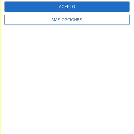
ACEPTO
03/08/2026
MÁS OPCIONES
‘Vuelve el fútbol. Vuelve a
soñar’, de VML para Movistar
FICHA TÉCNICA Anunciante: Movistar Contacto
cliente: Aitor Goyenechea, María G. de Riancho,
Íñigo Gómez de Segura, Patricia Martínez Roa,
Vanessa Solana, Mónica Herraez, Ana Ruiperez,
Lucía...
LEER MÁS
07/08/2026