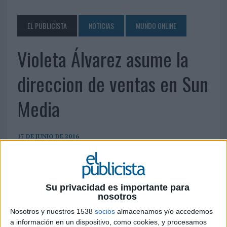
EL PUBLICISTA
NOTICIAS
MUNDO ONLINE
Violeta Álvarez asume la
direccion de ventas en Sun
Media
17 DE JUNIO DE 2016
Se encargará de dar salida al portoflio de
productos y servicios que oferta la empresa
a los anunciantes interesados en acercarse
Su privacidad es importante para
al entorno mobile y optimizar la inversión
nosotros
Nosotros y nuestros 1538
socios
almacenamos y/o accedemos
Violeta Álvarez ha sido nombrada directora de
a información en un dispositivo, como cookies, y procesamos