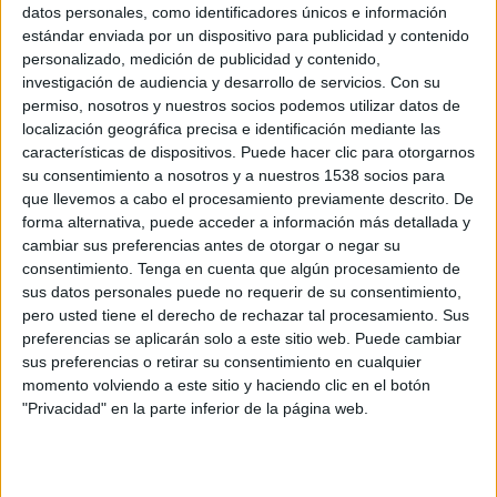
ventas en Sun Media (SunMedia), compañía
datos personales, como identificadores únicos e información
especializada en la gestión integral de la
estándar enviada por un dispositivo para publicidad y contenido
publicidad digital en vídeo y el desarrollo de
personalizado, medición de publicidad y contenido,
soluciones y aplicaciones en entornos digitales
investigación de audiencia y desarrollo de servicios.
Con su
pertenciente a Mobusi, empresa especializada en
permiso, nosotros y nuestros socios podemos utilizar datos de
mobile marketing y performance (ver más
localización geográfica precisa e identificación mediante las
información
aquí
). Desde este cargo reportará
características de dispositivos. Puede hacer clic para otorgarnos
su consentimiento a nosotros y a nuestros 1538 socios para
directamente al CEO de la empresa, Fernando
que llevemos a cabo el procesamiento previamente descrito. De
Garcia, y al presidente de Mobusi en última
forma alternativa, puede acceder a información más detallada y
instancia, Alberto Cenalmor.
cambiar sus preferencias antes de otorgar o negar su
consentimiento.
Tenga en cuenta que algún procesamiento de
Álvarez lleva casi 20 años trabajando en el
sus datos personales puede no requerir de su consentimiento,
mundo publicitario. Su carrera profesional
pero usted tiene el derecho de rechazar tal procesamiento. Sus
comenzó en las agencias de medios,
preferencias se aplicarán solo a este sitio web. Puede cambiar
desempeñando diferentes funciones en Netthink,
sus preferencias o retirar su consentimiento en cualquier
Omnicom Group y Dentsu. En 2013 entra en
momento volviendo a este sitio y haciendo clic en el botón
Horyzon Media para hacerse con la dirección de
"Privacidad" en la parte inferior de la página web.
ventas, las mismas funciones que ha
desempeñado en Yume, especisliata en vídeo
online, desde 2014 hasta la fecha.