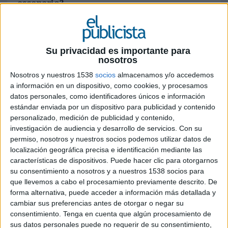
escenario?
El marketing y las estructuras de porfolios de
marcas de las empresas están en constante
evolución, y como no es una regla de 3 simple, no
Su privacidad es importante para
todo el esfuerzo en marketing va acompañado de
nosotros
una inversión publicitaria de manera lineal, al
Nosotros y nuestros 1538
socios
almacenamos y/o accedemos
menos no como era hasta ahora. Básicamente, la
a información en un dispositivo, como cookies, y procesamos
manera en que se construye una marca y como se
datos personales, como identificadores únicos e información
estimula su demanda, se ha complejizado, y esa
estándar enviada por un dispositivo para publicidad y contenido
complejidad ha atomizado de manera radical la
personalizado, medición de publicidad y contenido,
distribución de las inversiones y/o recursos. No se
investigación de audiencia y desarrollo de servicios.
Con su
permiso, nosotros y nuestros socios podemos utilizar datos de
estanca, si no mas bien, se redistribuye.
localización geográfica precisa e identificación mediante las
características de dispositivos. Puede hacer clic para otorgarnos
¿Corre peligro el negocio publicitario en
su consentimiento a nosotros y a nuestros 1538 socios para
España? ¿Volveremos a vivir un periodo de
que llevemos a cabo el procesamiento previamente descrito. De
recesión y recortes?
forma alternativa, puede acceder a información más detallada y
cambiar sus preferencias antes de otorgar o negar su
Bajo esa premisa de redistribución de las
consentimiento.
Tenga en cuenta que algún procesamiento de
inversiones, algunos ganan y otros pierden, pero
sus datos personales puede no requerir de su consentimiento,