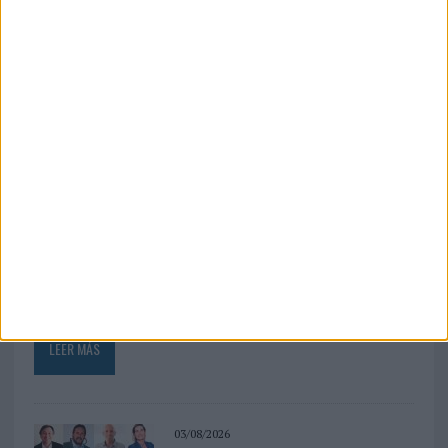
‘Alexia Putellas x Galaxy Z
Fold8 – Sin límites’, de Cheil
Spain para Samsung
Electronics Iberia
FICHA TÉCNICA Anunciante: Samsung Electronics
Iberia Marca / Producto: Samsung / Galaxy Z Fold8
Equipo cliente: Xavier Portillo, Florencia Álvarez,
Laura Raimundo, María Cencerrado ...
LEER MÁS
03/08/2026