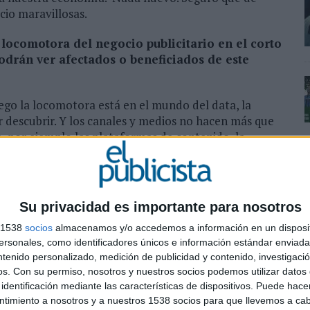
cio maravillosas.
locomotora del negocio publicitario en el corto
odrán ver afectados o beneficiados de este
go la locomotora está en el mundo del data, la
por descubrir. Y los canales y medios no hacen más que
ata, por ejemplo las plataformas de contenido, la
 del CRM hacia la automatización total, la creación de
c… es infinito y espectacular.
ousecoopers, Deloitte, Accenture…) cada vez
Su privacidad es importante para nosotros
 mercado publicitario, tanto a nivel global como
s 1538
socios
almacenamos y/o accedemos a información en un disposit
 colectivo de las agencias y el resto de players
sonales, como identificadores únicos e información estándar enviada 
ntenido personalizado, medición de publicidad y contenido, investigaci
os.
Con su permiso, nosotros y nuestros socios podemos utilizar datos 
osos. Sea por compra, fusión, alianza o como sea,
identificación mediante las características de dispositivos. Puede hacer
la evolución del marketing.
ntimiento a nosotros y a nuestros 1538 socios para que llevemos a ca