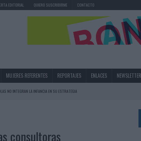
ERTA EDITORIAL
QUIERO SUSCRIBIRME
CONTACTO
MUJERES REFERENTES
REPORTAJES
ENLACES
NEWSLETTE
OLAS NO INTEGRAN LA INFANCIA EN SU ESTRATEGIA
UNQUE LOS MEDIOS CONTROLADOS MANTIENEN EL CRECIMIENTO
OS EN VERANO Y SUPERA AL MÓVIL COMO DISPOSITIVO MÁS UTILIZADO
OS ESPAÑOLES
as consultoras
IRECTORA COMERCIAL GLOBAL