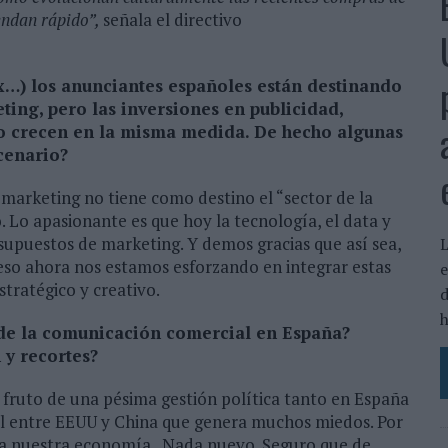
rendan rápido”,
señala el directivo
x…) los anunciantes españoles están destinando
ing, pero las inversiones en publicidad,
no crecen en la misma medida. De hecho algunas
cenario?
marketing no tiene como destino el “sector de la
 Lo apasionante es que hoy la tecnología, el data y
esupuestos de marketing. Y demos gracias que así sea,
L
eso ahora nos estamos esforzando en integrar estas
e
tratégico y creativo.
d
h
l de la comunicación comercial en España?
 y recortes?
fruto de una pésima gestión política tanto en España
 entre EEUU y China que genera muchos miedos. Por
 a nuestra economía. Nada nuevo. Seguro que de