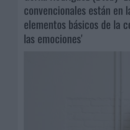
06/08/2026
|
FRIGO Y UNIQLO LANZAN UNA COLECCIÓN PERSONALIZA
convencionales están en l
06/08/2026
|
LA IA ESTÁ SUBIENDO EL LISTÓN DE LA CREATIVIDAD
elementos básicos de la c
05/08/2026
|
BEON WORLDWIDE LANZA RAÍZ URBANA PARA TRANSFOR
05/08/2026
|
FABRA COMUNICACIÓN INCORPORA A CASONÁ Y ASUME 
las emociones'
05/08/2026
|
LOPESAN HOTELS & RESORTS ACERCA EL PARAÍSO CAN
05/08/2026
|
LUIS ARQUILLOS (BURGO DE ARIAS): “LA CONSTRUCCIÓ
MONEDA”
04/08/2026
|
‘EL PARAÍSO MÁS CERCA’, DE 22GRADOS PARA LOPESA
04/08/2026
|
‘LA ÚNICA CERVEZA DEL MUNDO QUE SE DISFRUTA DOS 
04/08/2026
|
‘EL FÚTBOL SIN LAS PERSONAS’, DE DENTSU CREATIVE
04/08/2026
|
CAPAZ, LA CERVEZA QUE CONVIERTE CADA BOTELLA EN
04/08/2026
|
BABARIA Y MAXIBON SON ‘EL MATCH PERFECTO DEL VE
04/08/2026
|
AUDIBLE REIVINDICA EL PODER TRANSFORMADOR DEL A
03/08/2026
|
‘VUELVE EL FÚTBOL. VUELVE A SOÑAR’, DE VML PARA MO