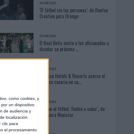
04/08/2026
‘El fútbol sin las personas’, de Dentsu
Creative para Orange
03/08/2026
El Real Betis invita a los aficionados a
diseñar su próxima ...
05/08/2026
Lopesan Hotels & Resorts acerca el
paraíso canario en su...
ivo, como cookies, y
03/08/2026
por un dispositivo
‘Vuelve el fútbol. Vuelve a soñar’, de
ón de audiencia y
VML para Movistar
de localización
 clic para
bo el procesamiento