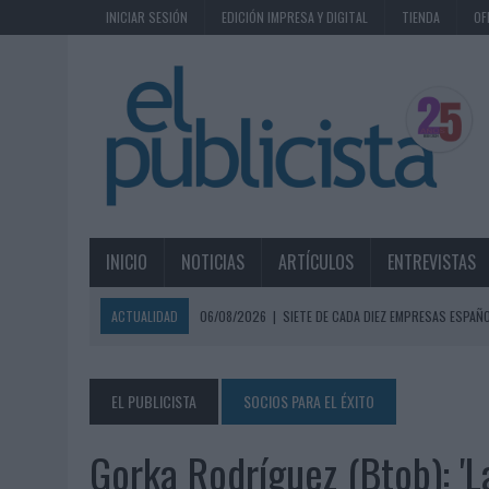
INICIAR SESIÓN
EDICIÓN IMPRESA Y DIGITAL
TIENDA
OF
INICIO
NOTICIAS
ARTÍCULOS
ENTREVISTAS
ACTUALIDAD
06/08/2026
|
SIETE DE CADA DIEZ EMPRESAS ESPAÑ
06/08/2026
|
EL MERCADO PUBLICITARIO CAE UN 2,6% EN 2025, A
06/08/2026
|
LA TELEVISIÓN SIGUE LIDERANDO EL CONSUMO DE MEDI
EL PUBLICISTA
SOCIOS PARA EL ÉXITO
06/08/2026
|
EL USO DE LA IA GENERATIVA ALCANZA YA AL 62% DE L
Gorka Rodríguez (Btob): 'L
06/08/2026
|
SYSTEM1 NOMBRA A KIMBERLY BASTONI COMO NUEVA D