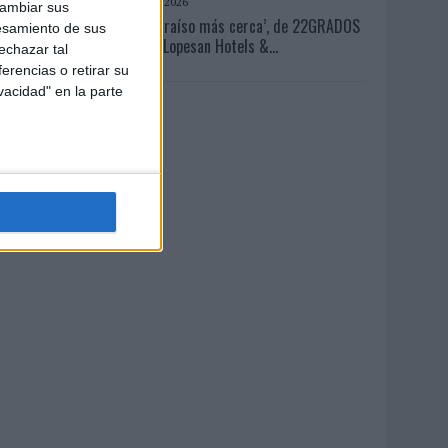
04/08/2026
cambiar sus
‘El Paraíso más cerca’, de 22GRADOS
esamiento de sus
para Lopesan Hotels &...
echazar tal
erencias o retirar su
vacidad" en la parte