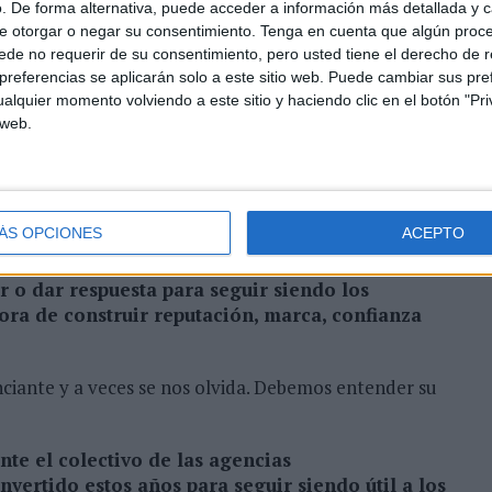
. De forma alternativa, puede acceder a información más detallada y 
s realmente para satisfacer las demandas de los
e otorgar o negar su consentimiento.
Tenga en cuenta que algún proc
unicación al servicio del negocio? ¿Cuáles son
de no requerir de su consentimiento, pero usted tiene el derecho de r
o?
referencias se aplicarán solo a este sitio web. Puede cambiar sus pref
alquier momento volviendo a este sitio y haciendo clic en el botón "Pri
entender elementos básicos de la comunicación, la
 web.
ar para que un consumidor se sienta atraído por un
ers bajo una oferta de precio dinámica y una inversión
ionan culturalmente las recientes compras de
aprendan rápido.
ÁS OPCIONES
ACEPTO
cesidades clave de los anunciantes que los
r o dar respuesta para seguir siendo los
hora de construir reputación, marca, confianza
nciante y a veces se nos olvida. Debemos entender su
nte el colectivo de las agencias
nvertido estos años para seguir siendo útil a los