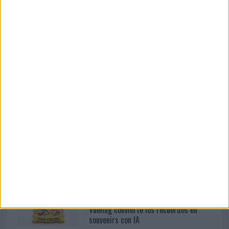
IA
La aerolínea integra un asistente basado en Gemini
dentro de su campaña de verano y permitirá a los
pasajeros crear recuerdos personalizados durante el
vuelo Vueling ha puesto en marcha una...
LEER MÁS
07/08/2026
‘Alexia Putellas x Galaxy Z Fold8 – Sin
límites’, de Cheil...
07/08/2026
Vueling convierte los recuerdos en
souvenirs con IA