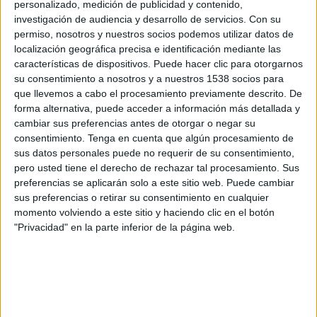
personalizado, medición de publicidad y contenido,
¿Corre peligro el negocio publicitario en
investigación de audiencia y desarrollo de servicios.
Con su
España? ¿Volveremos a vivir un periodo de
permiso, nosotros y nuestros socios podemos utilizar datos de
recesión y recortes?
localización geográfica precisa e identificación mediante las
características de dispositivos. Puede hacer clic para otorgarnos
Creemos que el negocio publicitario en España
su consentimiento a nosotros y a nuestros 1538 socios para
seguirá su proceso de transformación muy
que llevemos a cabo el procesamiento previamente descrito. De
velozmente y las agencias que abracen dichos
forma alternativa, puede acceder a información más detallada y
cambios y logren incorporar el mejor talento
cambiar sus preferencias antes de otorgar o negar su
crecerán fuertemente
consentimiento.
Tenga en cuenta que algún procesamiento de
sus datos personales puede no requerir de su consentimiento,
¿Qué sectores de actividad ejercerán como
pero usted tiene el derecho de rechazar tal procesamiento. Sus
locomotora del negocio publicitario en el
preferencias se aplicarán solo a este sitio web. Puede cambiar
sus preferencias o retirar su consentimiento en cualquier
corto y medio plazo? ¿Qué medios o canales
momento volviendo a este sitio y haciendo clic en el botón
se podrán ver afectados o beneficiados de
"Privacidad" en la parte inferior de la página web.
este nuevo rumbo de la inversión
publicitaria?
La inversión en medios digitales y contenidos,
data, editorial, planing, analytics, programática
liderarán el crecimiento. Veremos menos peso en