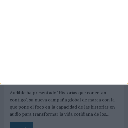
04/08/2026
Audible reivindica el poder
transformador del audio en
su nueva campaña global de
marca
Audible ha presentado ‘Historias que conectan
contigo’, su nueva campaña global de marca con la
que pone el foco en la capacidad de las historias en
audio para transformar la vida cotidiana de los...