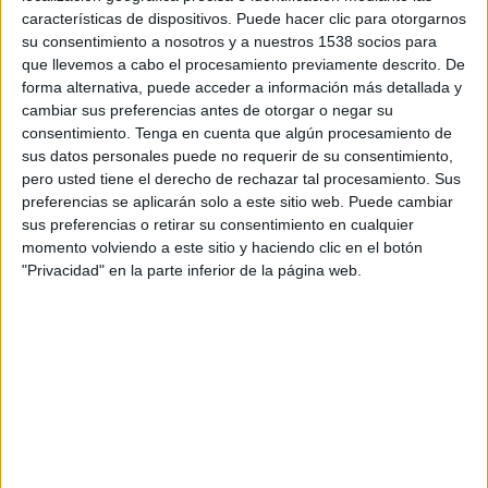
se podrán ver afectados o beneficiados de
características de dispositivos. Puede hacer clic para otorgarnos
este nuevo rumbo de la inversión
su consentimiento a nosotros y a nuestros 1538 socios para
publicitaria?
que llevemos a cabo el procesamiento previamente descrito. De
forma alternativa, puede acceder a información más detallada y
Hay sectores que siempre van a estar ahí.
cambiar sus preferencias antes de otorgar o negar su
Automoción, gran consumo, retail...Para mi lo
consentimiento.
Tenga en cuenta que algún procesamiento de
interesante es que se está produciendo un
sus datos personales puede no requerir de su consentimiento,
pero usted tiene el derecho de rechazar tal procesamiento. Sus
choque entre modelos de negocio tradicionales y
preferencias se aplicarán solo a este sitio web. Puede cambiar
negocios puramente digitales que tendrá
sus preferencias o retirar su consentimiento en cualquier
consecuencias a nivel publicitario. Aquellos
momento volviendo a este sitio y haciendo clic en el botón
sectores o negocios que se sientan más
"Privacidad" en la parte inferior de la página web.
amenazados van a tener que reaccionar y
explicar a los usuarios por qué son mejores que la
competencia, también su competencia
puramente digital. Lo estamos viendo en banca,
retail, sector inmobiliario...
A nivel de canales, pese a que nosotros somos
una agencia puramente digital, tenemos muy
claro que la TV no está muerta y las marcas que