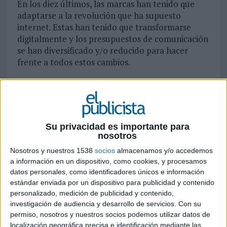
En los diez últimos, las marcas han tenido que
adaptarse a la revolución que ha supuesto
internet. Estas han tenido que transformarse
digitalmente y los presupuestos de comunicación
se han diversificado y/o reducido para hacer
frente a todos estos cambios.
¿Corre peligro el negocio publicitario en
España? ¿Volveremos a vivir un periodo de
recesión y recortes?
Su privacidad es importante para
La publicidad no desaparecerá siempre y cuando
nosotros
aporte valor a las marcas. Estamos ante un
Nosotros y nuestros 1538
entorno tremendamente complejo y cambiante y
socios
almacenamos y/o accedemos
a información en un dispositivo, como cookies, y procesamos
solo aquellas agencias que entiendan este nuevo
datos personales, como identificadores únicos e información
ecosistema lograrán sobrevivir.
estándar enviada por un dispositivo para publicidad y contenido
personalizado, medición de publicidad y contenido,
¿Qué sectores de actividad ejercerán como
investigación de audiencia y desarrollo de servicios.
Con su
locomotora del negocio publicitario en el
permiso, nosotros y nuestros socios podemos utilizar datos de
corto y medio plazo? ¿Qué medios o canales
localización geográfica precisa e identificación mediante las