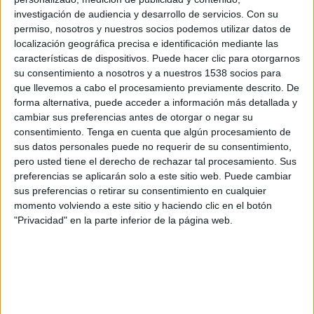
investigación de audiencia y desarrollo de servicios.
Con su
¿Corre peligro el negocio publicitario y el
permiso, nosotros y nuestros socios podemos utilizar datos de
de la comunicación comercial en España?
localización geográfica precisa e identificación mediante las
características de dispositivos. Puede hacer clic para otorgarnos
¿Volveremos a vivir un periodo de recesión
su consentimiento a nosotros y a nuestros 1538 socios para
y recortes?
que llevemos a cabo el procesamiento previamente descrito. De
forma alternativa, puede acceder a información más detallada y
No dejamos de escuchar en los medios que va a
cambiar sus preferencias antes de otorgar o negar su
venir una recesión, pero de momento yo veo el
consentimiento.
Tenga en cuenta que algún procesamiento de
sector sano y fuerte.
sus datos personales puede no requerir de su consentimiento,
pero usted tiene el derecho de rechazar tal procesamiento. Sus
¿Qué sectores de actividad ejercerán como
preferencias se aplicarán solo a este sitio web. Puede cambiar
locomotora del negocio publicitario en el
sus preferencias o retirar su consentimiento en cualquier
corto y medio plazo?
momento volviendo a este sitio y haciendo clic en el botón
"Privacidad" en la parte inferior de la página web.
La actividad digital va a ser clave: big data,
programática, paid media digital y PR digital. La
targetización que ofrece internet permite hacer
acciones muy segmentadas y tener muy buenos
resultados. Además, la medición de resultados es
muy precisa y ayuda a justificar las acciones y las