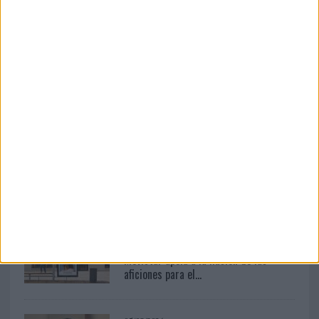
El club abre un concurso internacional para crear la
equipación especial de la temporada 2026/27, que
volverá a poner el foco en la concienciación
medioambiental El Real Betis ha abierto el plazo...
LEER MÁS
04/08/2026
‘La única cerveza del mundo que se
disfruta dos veces’, de...
03/08/2026
Movistar apela a la ilusión de las
aficiones para el...