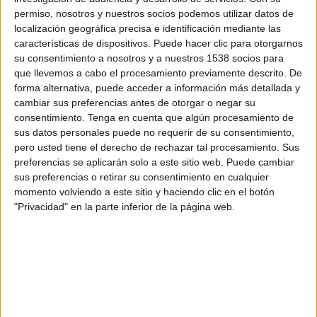
tremendamente afectado por la pandemia. La
permiso, nosotros y nuestros socios podemos utilizar datos de
situación nos obligó a todas las agencias a
localización geográfica precisa e identificación mediante las
reinventarnos en “el cómo”. Los eventos
características de dispositivos. Puede hacer clic para otorgarnos
presenciales dejaron paso a los virtuales. Estamos
su consentimiento a nosotros y a nuestros 1538 socios para
en un momento en que las marcas se han
que llevemos a cabo el procesamiento previamente descrito. De
cansado de comunicar de una manera
forma alternativa, puede acceder a información más detallada y
totalmente digital y ya hay gran cantidad de
cambiar sus preferencias antes de otorgar o negar su
empresas que están expresando su intención de
consentimiento.
Tenga en cuenta que algún procesamiento de
retomar los eventos presenciales en cuanto sea
sus datos personales puede no requerir de su consentimiento,
posible.
pero usted tiene el derecho de rechazar tal procesamiento. Sus
preferencias se aplicarán solo a este sitio web. Puede cambiar
El último trimestre del año se plantea en un
sus preferencias o retirar su consentimiento en cualquier
momento volviendo a este sitio y haciendo clic en el botón
escenario con gran dicotomía: gran cantidad de
"Privacidad" en la parte inferior de la página web.
marcas que ni siquiera se plantean una vuelta
total a sus oficinas. Respecto a los eventos, se
mantendrán en una situación similar a 2020,
manteniendo eventos virtuales con alguna
intención hacia los híbridos (donde conviven lo
presencial y lo virtual) ; y marcas más atrevidas y
con grandes dosis de confianza que ya plantean