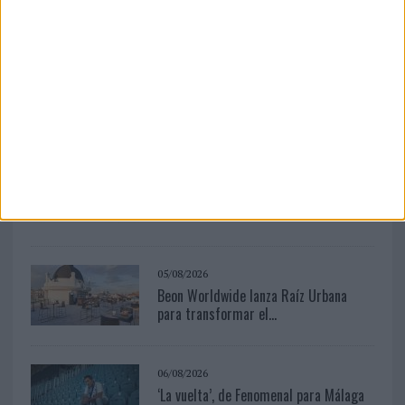
05/08/2026
Lopesan Hotels & Resorts acerca el
paraíso canario en su...
04/08/2026
Anuario Socios para el Éxito 2026
05/08/2026
Beon Worldwide lanza Raíz Urbana
para transformar el...
06/08/2026
‘La vuelta’, de Fenomenal para Málaga