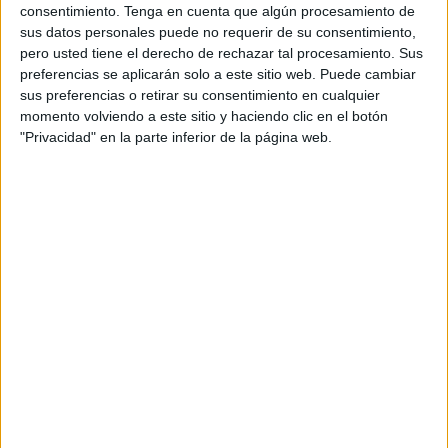
consentimiento.
Tenga en cuenta que algún procesamiento de
tengan, juegan bien sus cartas, pueden seguir
sus datos personales puede no requerir de su consentimiento,
siendo el mejor compañero del trayecto.
pero usted tiene el derecho de rechazar tal procesamiento. Sus
preferencias se aplicarán solo a este sitio web. Puede cambiar
Agencias:
sus preferencias o retirar su consentimiento en cualquier
momento volviendo a este sitio y haciendo clic en el botón
&Rosàs
,
22 Grados
,
Acciona Cultura
"Privacidad" en la parte inferior de la página web.
Engineering
,
Aletreo
,
BCW
,
BtoB
,
Casanova
,
Cheil
,
David
,
DDB
,
Duo
,
El Cuartel
,
El Ruso de
Rocky
,
Esencial
,
Está pasando
,
Gete
Comunicación
,
GettingBetter
,
Good Rebels
,
Grow
,
Grupo Absolute
,
Innocean
,
Jurassic
,
Kill Drapper
,
Kitchen
,
La Buena
,
La Central
de Marketing
,
LLYC
,
Making Science
,
Manifiesto
,
McCann
,
Mediabrands Content
Studio
,
MGC&Co
,
Mi Querido Watson
,
Microbio Gentleman
,
Nanook
,
Native Talens
,
Officer& Gentleman
,
Ogilvy
,
Padre Group
,
Parnaso
,
Pingüino Torreblanca
,
Popin_
,
PR
Garage
,
Qué Idea
,
ROI Up Group
,
Roman
,