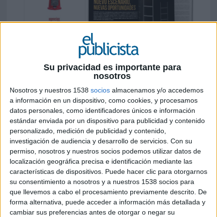
9 DE SEPTIEMBRE DE 2021
Su privacidad es importante para
Informe agencias:
nosotros
Nosotros y nuestros 1538
socios
almacenamos y/o accedemos
Ha hecho más el Covid19 por la transformación
a información en un dispositivo, como cookies, y procesamos
digital del mundo en un año que todos los
datos personales, como identificadores únicos e información
esfuerzos realizados por administraciones,
estándar enviada por un dispositivo para publicidad y contenido
empresas e individuos juntos en las últimas dos
personalizado, medición de publicidad y contenido,
décadas.Y el mundo del marketing y la publicidad
investigación de audiencia y desarrollo de servicios.
Con su
no se queda atrás. El año 2021 es un escenario
permiso, nosotros y nuestros socios podemos utilizar datos de
totalmente diferente a 2019 o principios de2020 y
localización geográfica precisa e identificación mediante las
las marcas necesitan de partners adecuados que
características de dispositivos. Puede hacer clic para otorgarnos
las acompañen en este nuevo viaje que es
su consentimiento a nosotros y a nuestros 1538 socios para
que llevemos a cabo el procesamiento previamente descrito. De
conectar con una nueva audiencia que también
forma alternativa, puede acceder a información más detallada y
ha cambiado y así poder seguir generando
cambiar sus preferencias antes de otorgar o negar su
negocio. Y si las agencias, tengan el perfil que