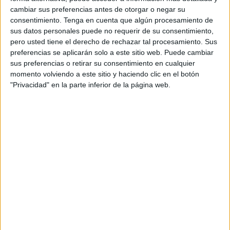
de referencia en el mercado español. Fundada
cambiar sus preferencias antes de otorgar o negar su
hace 35 años por Xavi Rosselló, Sergi Capellas y
consentimiento.
Tenga en cuenta que algún procesamiento de
sus datos personales puede no requerir de su consentimiento,
Esteve Riera, el pasado mes de noviembre pasaba
pero usted tiene el derecho de rechazar tal procesamiento. Sus
en su totalidad a manos de Miguel Escribano, que
preferencias se aplicarán solo a este sitio web. Puede cambiar
a partir de ahora ejerce funciones como socio
sus preferencias o retirar su consentimiento en cualquier
director, productor ejecutivo y accionista único.
momento volviendo a este sitio y haciendo clic en el botón
Con oficinas físicas en Madrid y Barcelona,
"Privacidad" en la parte inferior de la página web.
Harold Entertainment inicia actividad con una
plantilla de 12 personas repartidas entre ambas
delegaciones y capacidad para operar a nivel
internacional, bien prestando servicios de
producción a nivel local para desarrollos
extranjeros como afrontando producciones más
allá del mercado español, gracias a una red
internacional con más de 40 puntos comerciales
repartidos por todo el globo. En 2016 han
facturado alrededor de 5 millones de euros, y el
objetivo pasa por alcanzar esa misma cifra en
2017 para, tras reforzarse, crecer en los