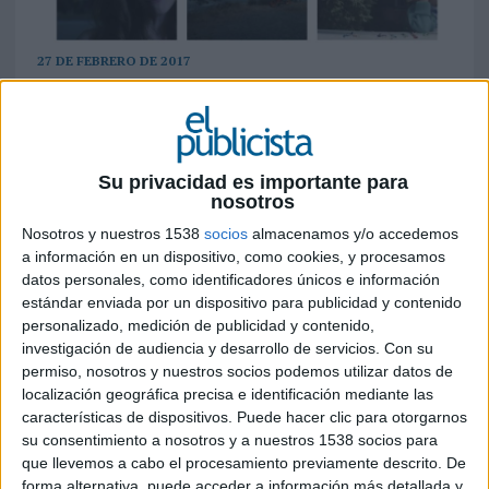
27 DE FEBRERO DE 2017
La productora publicitaria española inicia
nueva etapa tras cambiar de manos y salir
de la misma los socios que la fundaron hace
Su privacidad es importante para
35 años. Bajo la dirección de Miguel
nosotros
Escribano, la firma apuesta por la
diversificación, la internacionalización y por
Nosotros y nuestros 1538
socios
almacenamos y/o accedemos
a información en un dispositivo, como cookies, y procesamos
introducir las nuevas técnicas de producción
datos personales, como identificadores únicos e información
en la publicidad para mantener su posición
estándar enviada por un dispositivo para publicidad y contenido
en el mercado el mercado
personalizado, medición de publicidad y contenido,
investigación de audiencia y desarrollo de servicios.
Con su
La marca RCR Films acaba de finalizar su
permiso, nosotros y nuestros socios podemos utilizar datos de
recorrido en el campo de la producción
localización geográfica precisa e identificación mediante las
publicitaria, tanto en España como a nivel
características de dispositivos. Puede hacer clic para otorgarnos
internacional. Hoy se ha presentado
Harold
su consentimiento a nosotros y a nuestros 1538 socios para
Entertainment
, la nueva marca bajo la que
que llevemos a cabo el procesamiento previamente descrito. De
operará a partir de ahora la productora, empresa
forma alternativa, puede acceder a información más detallada y