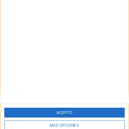
SHARE
ENVIAR
PIN
SÍGUENOS EN FACEBOOK
ACEPTO
MÁS OPCIONES