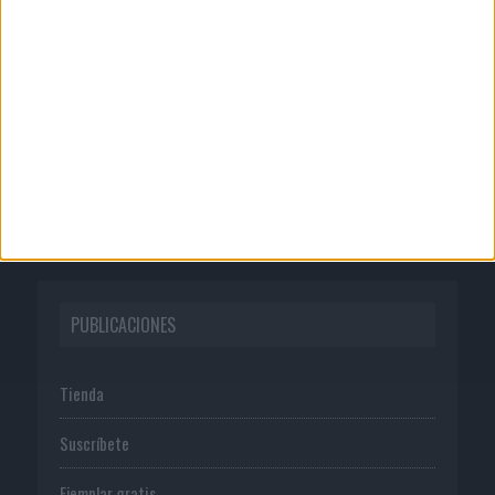
Quienes somos
Publicidad
Normas de uso
Política de privacidad
PUBLICACIONES
Tienda
Suscríbete
Ejemplar gratis