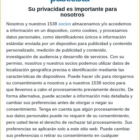
Su privacidad es importante para
nosotros
Nosotros y nuestros 1538
socios
almacenamos y/o accedemos
a información en un dispositivo, como cookies, y procesamos
16 DE ENERO DE 2025
datos personales, como identificadores únicos e información
estándar enviada por un dispositivo para publicidad y contenido
APG Spain lanzará en las próximas semanas
personalizado, medición de publicidad y contenido,
su nueva iniciativa de mentoría dirigido a
investigación de audiencia y desarrollo de servicios.
Con su
profesionales Executive de la estrategia
permiso, nosotros y nuestros socios podemos utilizar datos de
localización geográfica precisa e identificación mediante las
características de dispositivos. Puede hacer clic para otorgarnos
La Asociación Española de Estrategas de
su consentimiento a nosotros y a nuestros 1538 socios para
Comunicación (
APG Spain
) lanzará en las
que llevemos a cabo el procesamiento previamente descrito. De
próximas semanas su nueva iniciativa de
forma alternativa, puede acceder a información más detallada y
mentoría: "La llamada executive", un programa
cambiar sus preferencias antes de otorgar o negar su
de mentoría dirigido a profesionales Executive de
consentimiento.
Tenga en cuenta que algún procesamiento de
la estrategia. Esta iniciativa se realiza en
sus datos personales puede no requerir de su consentimiento,
colaboración con
PresidenteX
, el think tank
pero usted tiene el derecho de rechazar tal procesamiento. Sus
compuesto por destacados expertos con una
preferencias se aplicarán solo a este sitio web. Puede cambiar
dilatada trayectoria en la industria.
sus preferencias o retirar su consentimiento en cualquier