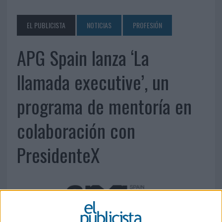
EL PUBLICISTA
NOTICIAS
PROFESIÓN
APG Spain lanza ‘La
llamada executive’, un
programa de mentoría en
colaboración con
PresidenteX