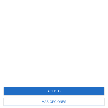
VÍDEO DESTACADO
ACEPTO
MÁS OPCIONES
ARTÍCULOS ALEATORIOS