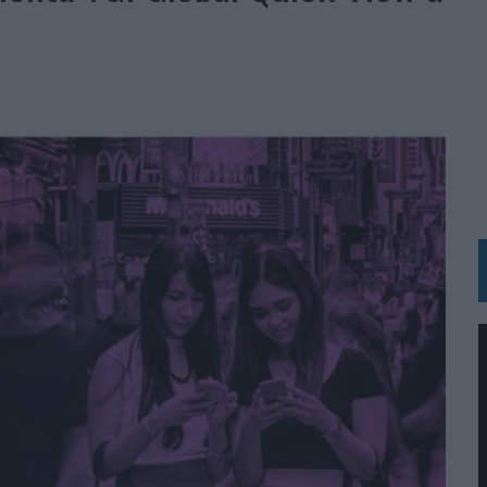
 LAS MARCAS
N IA
RÁ A PRUEBA LA CREATIVIDAD DE LAS MARCAS
N LA INFANCIA EN SU ESTRATEGIA
OS EN VERANO Y SUPERA AL MÓVIL COMO DISPOSITIVO MÁS UTILIZADO
OS ESPAÑOLES
IRECTORA COMERCIAL GLOBAL
BLE INSPIRADA EN CORNETTO, CALIPPO Y SOLERO
MAR EL PATRIMONIO HISTÓRICO EN ACTIVOS CULTURALES Y ECONÓMICOS
LA GESTIÓN DE SUS RELACIONES CON LOS MEDIOS
ARIO EN SU ÚLTIMA CAMPAÑA INTERNACIONAL
N DE MARCA A LARGO PLAZO Y LA MEDICIÓN SON DOS CARAS DE LA MISMA