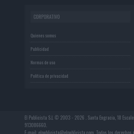
CORPORATIVO
Quienes somos
Publicidad
Normas de uso
Política de privacidad
El Publicista S.L © 2003 - 2026 . Santa Engracia, 18 Escal
913086660.
E-mail: elpublicista@elpublicista.com. Todos los derech