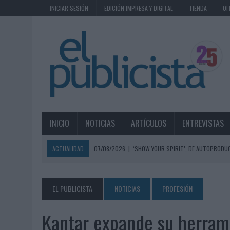
INICIAR SESIÓN
EDICIÓN IMPRESA Y DIGITAL
TIENDA
OF
INICIO
NOTICIAS
ARTÍCULOS
ENTREVISTAS
ACTUALIDAD
07/08/2026
|
‘SHOW YOUR SPIRIT’, DE AUTOPRODUC
07/08/2026
|
EL MÁLAGA CF CULMINA SU TRILOGÍA DE MARCA CON U
07/08/2026
|
MAHOU REIVINDICA EL RITUAL DE LA CAÑA EN EL DÍA IN
EL PUBLICISTA
NOTICIAS
PROFESIÓN
07/08/2026
|
MG SPIRIT RELANZA SU MARCA CON UNA ESTRATEGIA 
Kantar expande su herrami
07/08/2026
|
PATRÓN CONVIERTE EL NUEVO SINGLE DE ARÓN PIPER EN