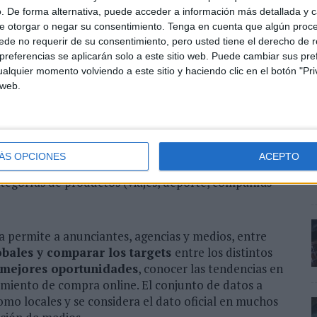
. De forma alternativa, puede acceder a información más detallada y 
e otorgar o negar su consentimiento.
Tenga en cuenta que algún proc
de no requerir de su consentimiento, pero usted tiene el derecho de r
is a nivel nacional o por regiones
referencias se aplicarán solo a este sitio web. Puede cambiar sus pref
 sobre los efectos del coronavirus durante y después
alquier momento volviendo a este sitio y haciendo clic en el botón "Pri
E
to del consumidor: exposición a medios de
 web.
e
en estilos de vida o actividades
a
sectores, incluyendo tecnología, automoción,
p
res
peticiones deportivas, información de gamers y
ÁS OPCIONES
ACEPTO
 música, TV y series, actitudes hacia la tecnología,
ategorías de productos (viajes, deporte, compañías
ta permite a anunciantes, agencias y medios, entre
obales y comparar los targets
entre los distintos
s mejores oportunidades
, conocer las tendencias en
tamiento de compra online. El conjunto de datos a
omo locales y se considera el dato oficial en muchos