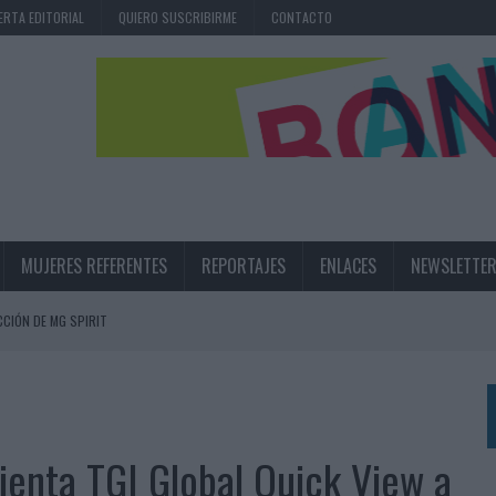
ERTA EDITORIAL
QUIERO SUSCRIBIRME
CONTACTO
MUJERES REFERENTES
REPORTAJES
ENLACES
NEWSLETTE
CIÓN DE MG SPIRIT
NA CAMPAÑA QUE CELEBRA SU REGRESO A PRIMERA DIVISIÓN
TERNACIONAL DE LA CERVEZA
360º CENTRADA EN EL ORIGEN BARCELONÉS
enta TGI Global Quick View a
 UNA EXPERIENCIA DE MARCA EN IBIZA