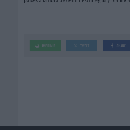
países a la hora de definir estrategias y planifi
IMPRIMIR
TWEET
SHARE