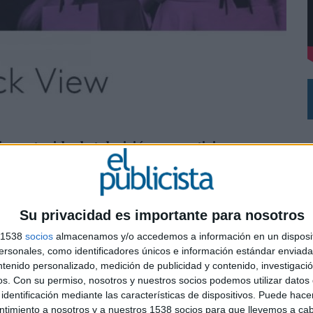
DE CHEIL SPAIN PARA SAMSUNG ELECTRONICS IBERIA
de contenido de televisión, competiciones
isis Covid-19 en el comportamiento del
el cuestionario de TGI Global Quick View, construido en
Su privacidad es importante para nosotros
cados. El objetivo de esta herramienta es
ofrecer una
s 1538
socios
almacenamos y/o accedemos a información en un disposit
tamiento del consumidor y exposición a los
sonales, como identificadores únicos e información estándar enviada 
bre el consumo de los medios y preferencias de
ntenido personalizado, medición de publicidad y contenido, investigaci
os.
Con su permiso, nosotros y nuestros socios podemos utilizar datos 
0
identificación mediante las características de dispositivos. Puede hacer
o y que estarán disponibles a partir de julio de
ntimiento a nosotros y a nuestros 1538 socios para que llevemos a ca