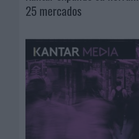
07/08/2026
|
EL VERANO PONE A PRUEBA LA ESTRATEGIA DIGITAL DE
25 mercados
07/08/2026
|
VUELING CONVIERTE LOS RECUERDOS EN SOUVENIRS CO
07/08/2026
|
CUANDO SE APAGUE EL SOL, EL ECLIPSE DE 2026 POND
06/08/2026
|
‘LA VUELTA’, DE FENOMENAL PARA MÁLAGA CF
06/08/2026
|
SIETE DE CADA DIEZ EMPRESAS ESPAÑOLAS NO INTEGRA
06/08/2026
|
LA TELEVISIÓN SIGUE LIDERANDO EL CONSUMO DE MEDI
06/08/2026
|
EL USO DE LA IA GENERATIVA ALCANZA YA AL 62% DE L
06/08/2026
|
SYSTEM1 NOMBRA A KIMBERLY BASTONI COMO NUEVA D
06/08/2026
|
FRIGO Y UNIQLO LANZAN UNA COLECCIÓN PERSONALIZA
06/08/2026
|
LA IA ESTÁ SUBIENDO EL LISTÓN DE LA CREATIVIDAD
05/08/2026
|
BEON WORLDWIDE LANZA RAÍZ URBANA PARA TRANSFOR
05/08/2026
|
FABRA COMUNICACIÓN INCORPORA A CASONÁ Y ASUME 
05/08/2026
|
LOPESAN HOTELS & RESORTS ACERCA EL PARAÍSO CAN
05/08/2026
|
LUIS ARQUILLOS (BURGO DE ARIAS): “LA CONSTRUCCIÓ