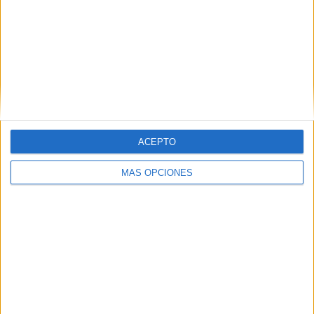
ARTÍCULOS ALEATORIOS
ACEPTO
MÁS OPCIONES
04/08/2026
‘El Paraíso más cerca’, de