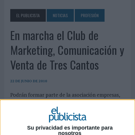
EL PUBLICISTA
NOTICIAS
PROFESIÓN
En marcha el Club de
Marketing, Comunicación y
Venta de Tres Cantos
22 DE JUNIO DE 2010
Podrán formar parte de la asociación empresas,
empresarios, directivos, profesionales y
estudiantes.
El pasado 18 de junio tuvo lugar la presentación del Club de Marketing,
Comunicación y Venta de Tres Cantos.
Su privacidad es importante para
Al acto de presentación, convocado por su Presidente, Carlos Pereda y por los
nosotros