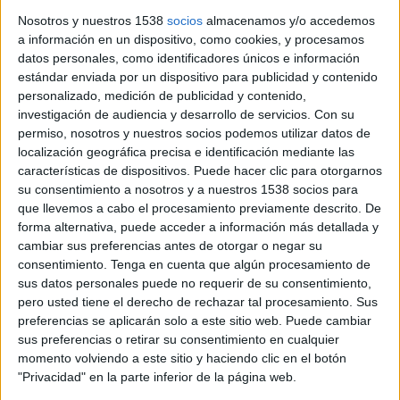
socios fundadores, asistieron, D. José Folgado, Alcalde de Tres Cantos y su primer
Nosotros y nuestros 1538
socios
almacenamos y/o accedemos
teniente Alcalde, D. Antonio Avilés, además de más de un centenar de invitados
a información en un dispositivo, como cookies, y procesamos
entre empresarios y profesionales, no solo de esta ciudad, sino de Madrid y
datos personales, como identificadores únicos e información
Alcobendas. La asociación sin ánimo de lucro auna tres disciplinas básicas dentro
estándar enviada por un dispositivo para publicidad y contenido
del mundo empresarial como son el Marketing, la Comunicación y la Venta y,
personalizado, medición de publicidad y contenido,
aunque nace en Tres Cantos, tiene proyección a otros puntos geográficos, tanto de
investigación de audiencia y desarrollo de servicios.
Con su
la Comunidad de Madrid como de otras ciudades con características similares a
permiso, nosotros y nuestros socios podemos utilizar datos de
localización geográfica precisa e identificación mediante las
esta.
características de dispositivos. Puede hacer clic para otorgarnos
su consentimiento a nosotros y a nuestros 1538 socios para
El Club va dirigido tanto a las grandes empresas como a las PYMES y también
que llevemos a cabo el procesamiento previamente descrito. De
tiene como finalidad, el intercambio de experiencias profesionales y de avanzar
forma alternativa, puede acceder a información más detallada y
dentro de la mejora continua de estas tres disciplinas. “Todo evoluciona y se
cambiar sus preferencias antes de otorgar o negar su
moderniza. El marketing, la Comunicación y la Venta también”, apuntóa el
consentimiento.
Tenga en cuenta que algún procesamiento de
Presidente del Club, Carlos Pereda. Perseguir este procedimiento será otras de las
sus datos personales puede no requerir de su consentimiento,
claves y objetivos de esta organización.
pero usted tiene el derecho de rechazar tal procesamiento. Sus
preferencias se aplicarán solo a este sitio web. Puede cambiar
La iniciativa de crear este Club ha sido de un grupo de profesionales
sus preferencias o retirar su consentimiento en cualquier
pertenecientes a CPM Consultores y que colaborarán dentro de las diferentes
momento volviendo a este sitio y haciendo clic en el botón
actividades que se llevarán a cabo durante los próximos años. Juan Bourkaib,
"Privacidad" en la parte inferior de la página web.
Vicepresidente del Club, Francisco Orozco, Secretario General y Vicente