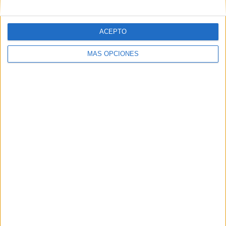
ACEPTO
MÁS OPCIONES
04/08/2026
Babaria y Maxibon son ‘el
match perfecto del verano’
Ambas marcas se unen en una acción de street
marketing para combatir la ola de calor en Valencia
Babaria y Maxibon han llevado a las calles de
Valencia una acción conjunta de street marketing
para ...
LEER MÁS