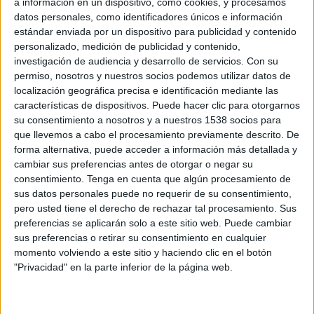
a información en un dispositivo, como cookies, y procesamos
determinado lo siguiente:
datos personales, como identificadores únicos e información
estándar enviada por un dispositivo para publicidad y contenido
En Estados Unidos, Walmart se aferra al puesto número uno, seguido de Target,
personalizado, medición de publicidad y contenido,
The Home Depot y Amazon, que ha subido al puesto cuatro de la lista, con un
investigación de audiencia y desarrollo de servicios.
Con su
valor de marca que ha crecido un 46%.. Por su parte, Macy's es el retailer que ha
permiso, nosotros y nuestros socios podemos utilizar datos de
tenido el mayor avance este año, con un aumento de valor de la marca en un 62
localización geográfica precisa e identificación mediante las
por ciento que le ha permitido subir en la lista nueve puestos hasta el lugar 40. La
características de dispositivos. Puede hacer clic para otorgarnos
su consentimiento a nosotros y a nuestros 1538 socios para
tienda de ropa y accesorios Anthropologie por su parte, se encuentra entre las tres
que llevemos a cabo el procesamiento previamente descrito. De
marcas más valoradas este año, en tanto que Abercrombie & Fitch, junto con Toys
forma alternativa, puede acceder a información más detallada y
"R" Us, y Advance Auto Parts cayeron en el ranking.
cambiar sus preferencias antes de otorgar o negar su
consentimiento.
Tenga en cuenta que algún procesamiento de
En Canadá, el minorista líder es la firma de ropa para practicar yoga y deportes
sus datos personales puede no requerir de su consentimiento,
Lululemon; en México la cadena de tiendas de conveniencia Oxxo; la firma de
pero usted tiene el derecho de rechazar tal procesamiento. Sus
cosmética Natura en Brasil; y las cadenas de supermercados Tesco en el Reino
preferencias se aplicarán solo a este sitio web. Puede cambiar
Unido, Carrefour en Francia, y Aldi en Alemania.
sus preferencias o retirar su consentimiento en cualquier
momento volviendo a este sitio y haciendo clic en el botón
"Privacidad" en la parte inferior de la página web.
En Asia Uniqlo es líder en Japón; Suning en China; FairPrice (sudeste asiático,
Singapur); Lotte Department Store en Corea del Sur. En Australia Woolworths
encabeza la lista.