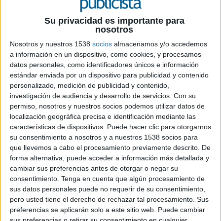
San Pablo de Madrid. Por su parte, el profesor
Vicente Navarro de Luján tomará el relevo del
Su privacidad es importante para
Rectorado de la Universidad CEU Cardenal
nosotros
Herrera de Valencia en sustitución de la doctora
Nosotros y nuestros 1538
socios
almacenamos y/o accedemos
Visiedo.
a información en un dispositivo, como cookies, y procesamos
datos personales, como identificadores únicos e información
Los ocho años de Rosa Visiedo al frente de la
estándar enviada por un dispositivo para publicidad y contenido
Universidad CEU Cardenal Herrera se han
personalizado, medición de publicidad y contenido,
caracterizado, entre otras cosas, por un
investigación de audiencia y desarrollo de servicios.
Con su
importante crecimiento de estudiantes, una
permiso, nosotros y nuestros socios podemos utilizar datos de
decidida apuesta por la internacionalización -el
localización geográfica precisa e identificación mediante las
30% del alumnado es extranjero- y la
características de dispositivos. Puede hacer clic para otorgarnos
modernización de sus instalaciones, convirtiendo
su consentimiento a nosotros y a nuestros 1538 socios para
a la universidad en un referente investigador y de
que llevemos a cabo el procesamiento previamente descrito. De
calidad a nivel nacional e internacional.
forma alternativa, puede acceder a información más detallada y
cambiar sus preferencias antes de otorgar o negar su
consentimiento.
Tenga en cuenta que algún procesamiento de
Barcelonesa de nacimiento y valenciana de
sus datos personales puede no requerir de su consentimiento,
adopción, la actividad docente y de gestión
pero usted tiene el derecho de rechazar tal procesamiento. Sus
universitaria de Rosa Visiedo ha estado siempre
preferencias se aplicarán solo a este sitio web. Puede cambiar
ligada a la Universidad CEU Cardenal Herrera. Se
sus preferencias o retirar su consentimiento en cualquier