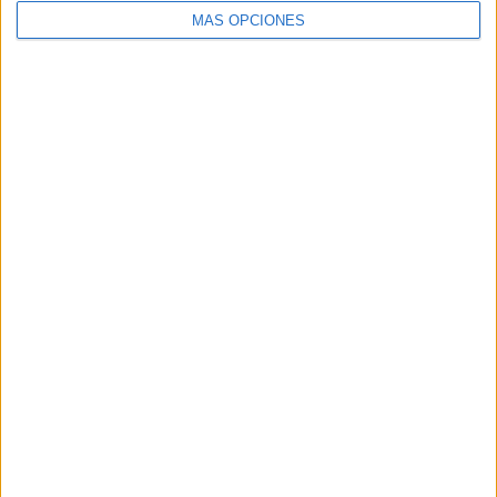
MÁS OPCIONES
ARTÍCULOS ALEATORIOS
07/08/2026
Cuando se apague el Sol, el
eclipse de 2026 pondrá a