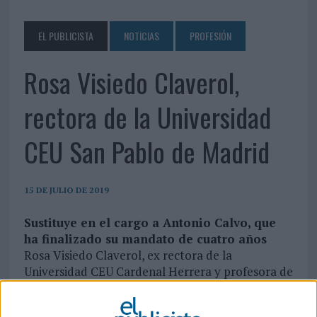
EL PUBLICISTA
NOTICIAS
PROFESIÓN
Rosa Visiedo Claverol,
rectora de la Universidad
CEU San Pablo de Madrid
15 DE JULIO DE 2019
Sustituye en el cargo a Antonio Calvo, que
ha finalizado su mandato de cuatro años
Rosa Visiedo Claverol, ex rectora de la
Universidad CEU Cardenal Herrera y profesora de
Comunicación y Marketing desde hace más de 20
años, es la nueva rectora de la Universidad CEU