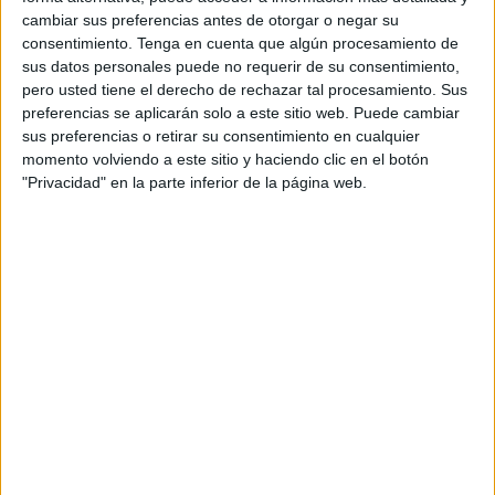
desaparecerían.
cambiar sus preferencias antes de otorgar o negar su
 Las sociedades, al estar mejor informadas y ser
consentimiento.
Tenga en cuenta que algún procesamiento de
más participativas estarían más unidas que
sus datos personales puede no requerir de su consentimiento,
nunca. Los conflictos religiosos, culturales y
pero usted tiene el derecho de rechazar tal procesamiento. Sus
preferencias se aplicarán solo a este sitio web. Puede cambiar
sociales quedarían superados.
sus preferencias o retirar su consentimiento en cualquier
 Los grandes monopolios globales perderían
momento volviendo a este sitio y haciendo clic en el botón
poder y la riqueza se distribuiría entre más
"Privacidad" en la parte inferior de la página web.
personas, todas ellas con capacidad de crear
riqueza al tener acceso directo a los mercados
globales.
 Trabajaríamos desde cualquier sitio. Esto
aliviaría el tráfico y bajaría el coste de la vivienda
en el centro de las ciudades. Volveríamos al
campo, reactivando la economía de regiones
alejadas de los grandes centros urbanos,
reduciendo la presión sobre el medio ambiente y
la contaminación.
 Todos podríamos acceder a la mejor educación
y para hacer un máster no tendríamos que