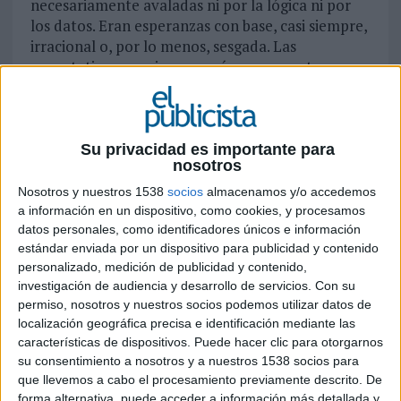
necesariamente avaladas ni por la lógica ni por
los datos. Eran esperanzas con base, casi siempre,
irracional o, por lo menos, sesgada. Las
expectativas son siempre así, por eso es tan
tonto -y tan humano- que gran parte de nuestra
satisfacción dependa del cumplimiento de
nuestras expectativas, independientemente de lo
realistas que estas sean.
Su privacidad es importante para
nosotros
Algunas de las expectativas que tenía sobre
Nosotros y nuestros 1538
socios
almacenamos y/o accedemos
como lo digital cambiaría el mundo eran estas:
a información en un dispositivo, como cookies, y procesamos
 El periodismo resurgiría, independizándose de
datos personales, como identificadores únicos e información
los grandes conglomerados mediáticos y de sus
estándar enviada por un dispositivo para publicidad y contenido
personalizado, medición de publicidad y contenido,
inclinaciones políticas. Todos tendríamos acceso
investigación de audiencia y desarrollo de servicios.
Con su
a la verdad de los hechos y podríamos formar
permiso, nosotros y nuestros socios podemos utilizar datos de
nuestra opinión a partir de ella.
localización geográfica precisa e identificación mediante las
 Resultado de lo anterior y del acceso directo a
características de dispositivos. Puede hacer clic para otorgarnos
las iniciativas legislativas, la democracia se
su consentimiento a nosotros y a nuestros 1538 socios para
regeneraría, siendo más directa y menos
que llevemos a cabo el procesamiento previamente descrito. De
representativa. Los partidos políticos
forma alternativa, puede acceder a información más detallada y