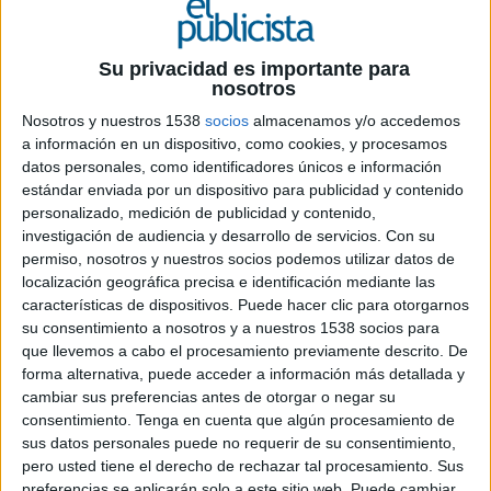
Ficha técnica ‘Casas con aire fresco’
Su privacidad es importante para
nosotros
Anunciante: Asevi
Nosotros y nuestros 1538
socios
almacenamos y/o accedemos
a información en un dispositivo, como cookies, y procesamos
Agencia: Sra.Rushmore
datos personales, como identificadores únicos e información
estándar enviada por un dispositivo para publicidad y contenido
Directores Generales Creativos: Marta Rico,
personalizado, medición de publicidad y contenido,
Miguel G. Vizcaíno
investigación de audiencia y desarrollo de servicios.
Con su
permiso, nosotros y nuestros socios podemos utilizar datos de
Directora creativa ejecutiva: Xisela López
localización geográfica precisa e identificación mediante las
características de dispositivos. Puede hacer clic para otorgarnos
su consentimiento a nosotros y a nuestros 1538 socios para
Director creativo: Noel Filardi
que llevemos a cabo el procesamiento previamente descrito. De
forma alternativa, puede acceder a información más detallada y
Redactora: Carmen Fernández
cambiar sus preferencias antes de otorgar o negar su
consentimiento.
Tenga en cuenta que algún procesamiento de
Directoras de arte: Aurora Hidalgo, Sara Díez
sus datos personales puede no requerir de su consentimiento,
pero usted tiene el derecho de rechazar tal procesamiento. Sus
Directora General: Marta Palencia
preferencias se aplicarán solo a este sitio web. Puede cambiar