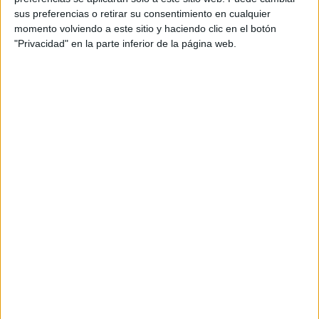
sus preferencias o retirar su consentimiento en cualquier
Account Director: Gabriela Laiseca
momento volviendo a este sitio y haciendo clic en el botón
"Privacidad" en la parte inferior de la página web.
Account Executive: Laura Herrera
Producer: Iñaki Soriano (Freelance For)
Productora: Agosto
Director: Belén Gayán
Producer: Miguel Ángel Fernández-Belando
Director de fotografía: Román Martinez de Bujo
Título de la campaña: Casas con aire fresco
Duraciones: 60”, 20” y 10”