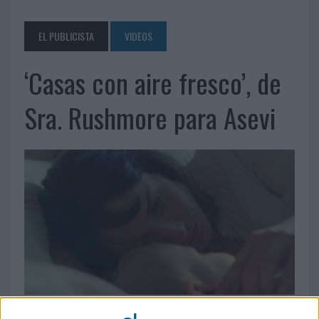
EL PUBLICISTA
VIDEOS
‘Casas con aire fresco’, de
Sra. Rushmore para Asevi
2 DE ABRIL DE 2019