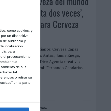
‘La única cerveza del mundo
que se disfruta dos veces’,
de Inusualy para Cerveza
ivo, como cookies, y
Capaz
por un dispositivo
ón de audiencia y
de localización
FICHA TÉCNICA Anunciante: Cerveza Capaz
 clic para
ontacto cliente: Carlos Antón, Jaime Riesgo,
bo el procesamiento
ndrea Coello y Nacho Díez Agencia creativa:
cambiar sus
nusualy Director general: Fernando Gandarias
esamiento de sus
echazar tal
irector...
erencias o retirar su
vacidad" en la parte
LEER MÁS
05/08/2026