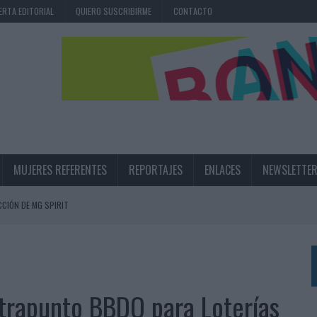
ERTA EDITORIAL
QUIERO SUSCRIBIRME
CONTACTO
MUJERES REFERENTES
REPORTAJES
ENLACES
NEWSLETTE
CIÓN DE MG SPIRIT
NA CAMPAÑA QUE CELEBRA SU REGRESO A PRIMERA DIVISIÓN
TERNACIONAL DE LA CERVEZA
360º CENTRADA EN EL ORIGEN BARCELONÉS
ntrapunto BBDO para Loterías
 UNA EXPERIENCIA DE MARCA EN IBIZA