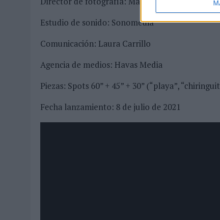
Director de fotografía: Manel Ruiz
M
Estudio de sonido: Sonomedia
Comunicación: Laura Carrillo
Agencia de medios: Havas Media
Piezas: Spots 60” + 45” + 30” (“playa”, “chiringui
Fecha lanzamiento: 8 de julio de 2021