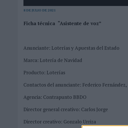
MONEDA”
8 DE JULIO DE 2021
07/08/2026
|
‘ALEXIA PUTELLAS X GALAXY Z FOLD8 – SIN LÍMITES’, 
Ficha técnica “Asistente de voz”
Anunciante: Loterías y Apuestas del Estado
Marca: Lotería de Navidad
Producto: Lo
Contactos del anunciante: Federico Ferná
Agencia: Contrapunto BBDO
Director general creativ
Director creativo: Gonzalo Urriza