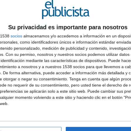
zaga
Su privacidad es importante para nosotros
s 1538
socios
almacenamos y/o accedemos a información en un disposit
sonales, como identificadores únicos e información estándar enviada 
ia ruiz-espejo
ntenido personalizado, medición de publicidad y contenido, investigaci
os.
Con su permiso, nosotros y nuestros socios podemos utilizar datos 
identificación mediante las características de dispositivos. Puede hacer
C
ntimiento a nosotros y a nuestros 1538 socios para que llevemos a ca
astro
A
. De forma alternativa, puede acceder a información más detallada y 
I
e otorgar o negar su consentimiento.
Tenga en cuenta que algún proc
telo
de no requerir de su consentimiento, pero usted tiene el derecho de r
D
referencias se aplicarán solo a este sitio web. Puede cambiar sus pref
alquier momento volviendo a este sitio y haciendo clic en el botón "Pri
 web.
vier Gálvez