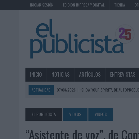
INICIAR SESIÓN
EDICIÓN IMPRESA Y DIGITAL
TIENDA
OF
INICIO
NOTICIAS
ARTÍCULOS
ENTREVISTAS
ACTUALIDAD
07/08/2026
|
‘SHOW YOUR SPIRIT’, DE AUTOPRODUC
07/08/2026
|
EL MÁLAGA CF CULMINA SU TRILOGÍA DE MARCA CON U
07/08/2026
|
MAHOU REIVINDICA EL RITUAL DE LA CAÑA EN EL DÍA IN
EL PUBLICISTA
VIDEOS
VIDEOS
07/08/2026
|
MG SPIRIT RELANZA SU MARCA CON UNA ESTRATEGIA 
“Asistente de voz”, de Co
07/08/2026
|
PATRÓN CONVIERTE EL NUEVO SINGLE DE ARÓN PIPER EN