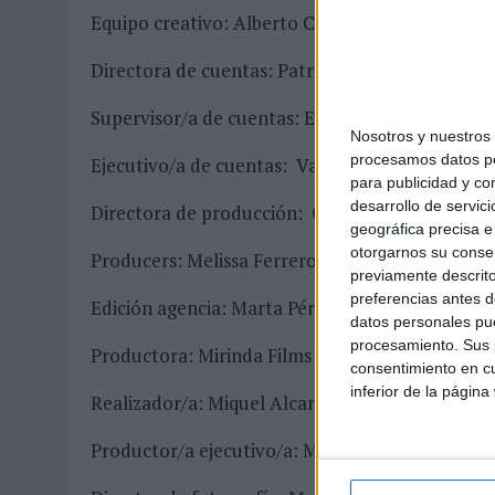
Equipo creativo: Alberto Contera, Borja Usandi
Directora de cuentas: Patricia Miguel
Supervisor/a de cuentas: Eva Ruiz
Nosotros y nuestro
procesamos datos per
Ejecutivo/a de cuentas: Valle Morales, lyd
para publicidad y co
desarrollo de servici
Directora de producción: Gema Crespo
geográfica precisa e 
otorgarnos su conse
Producers: Melissa Ferrero, Vanessa C
previamente descrito
preferencias antes d
Edición agencia: Marta Pérez An
datos personales pue
procesamiento. Sus p
Productora: Mirinda Films
consentimiento en cu
inferior de la página
Realizador/a: Miquel Alcarria
Productor/a ejecutivo/a: Mónica Tadeo, Ja