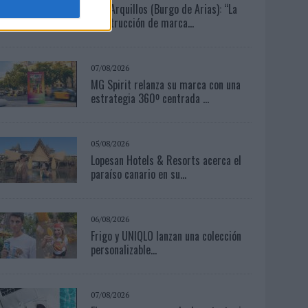
Luis Arquillos (Burgo de Arias): “La
construcción de marca...
07/08/2026
MG Spirit relanza su marca con una
estrategia 360º centrada ...
05/08/2026
Lopesan Hotels & Resorts acerca el
paraíso canario en su...
06/08/2026
Frigo y UNIQLO lanzan una colección
personalizable...
07/08/2026