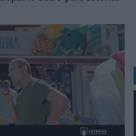
 LAS MARCAS
N IA
RÁ A PRUEBA LA CREATIVIDAD DE LAS MARCAS
N LA INFANCIA EN SU ESTRATEGIA
OS EN VERANO Y SUPERA AL MÓVIL COMO DISPOSITIVO MÁS UTILIZADO
OS ESPAÑOLES
IRECTORA COMERCIAL GLOBAL
BLE INSPIRADA EN CORNETTO, CALIPPO Y SOLERO
MAR EL PATRIMONIO HISTÓRICO EN ACTIVOS CULTURALES Y ECONÓMICOS
LA GESTIÓN DE SUS RELACIONES CON LOS MEDIOS
ARIO EN SU ÚLTIMA CAMPAÑA INTERNACIONAL
N DE MARCA A LARGO PLAZO Y LA MEDICIÓN SON DOS CARAS DE LA MISMA