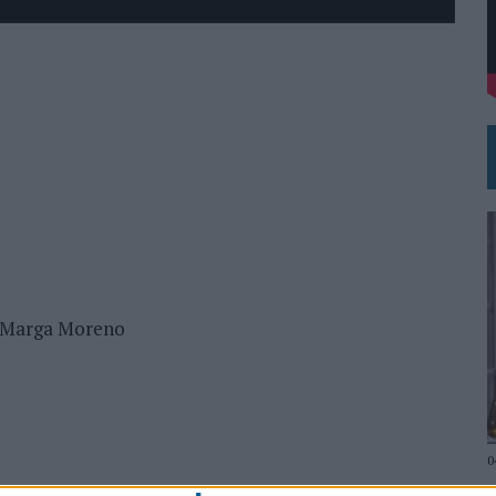
DE CHEIL SPAIN PARA SAMSUNG ELECTRONICS IBERIA
terías
ndez, Marga Moreno
o: Carlos Jorge
0