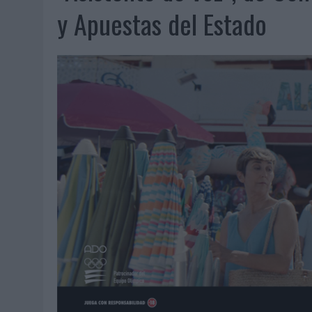
07/08/2026
|
EL VERANO PONE A PRUEBA LA ESTRATEGIA DIGITAL DE
y Apuestas del Estado
07/08/2026
|
VUELING CONVIERTE LOS RECUERDOS EN SOUVENIRS CO
07/08/2026
|
CUANDO SE APAGUE EL SOL, EL ECLIPSE DE 2026 POND
06/08/2026
|
‘LA VUELTA’, DE FENOMENAL PARA MÁLAGA CF
06/08/2026
|
SIETE DE CADA DIEZ EMPRESAS ESPAÑOLAS NO INTEGRA
06/08/2026
|
LA TELEVISIÓN SIGUE LIDERANDO EL CONSUMO DE MEDI
06/08/2026
|
EL USO DE LA IA GENERATIVA ALCANZA YA AL 62% DE L
06/08/2026
|
SYSTEM1 NOMBRA A KIMBERLY BASTONI COMO NUEVA D
06/08/2026
|
FRIGO Y UNIQLO LANZAN UNA COLECCIÓN PERSONALIZA
06/08/2026
|
LA IA ESTÁ SUBIENDO EL LISTÓN DE LA CREATIVIDAD
05/08/2026
|
BEON WORLDWIDE LANZA RAÍZ URBANA PARA TRANSFOR
05/08/2026
|
FABRA COMUNICACIÓN INCORPORA A CASONÁ Y ASUME 
05/08/2026
|
LOPESAN HOTELS & RESORTS ACERCA EL PARAÍSO CAN
05/08/2026
|
LUIS ARQUILLOS (BURGO DE ARIAS): “LA CONSTRUCCIÓ