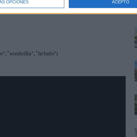
ÁS OPCIONES
ACEPTO
to”, “sombrilla”, “helado”)