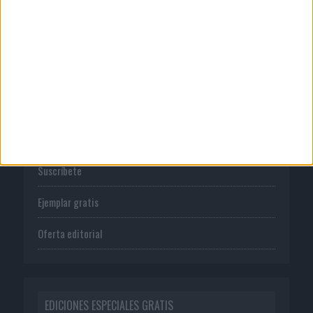
Política de privacidad
PUBLICACIONES
Tienda
Suscríbete
Ejemplar gratis
Oferta editorial
EDICIONES ESPECIALES GRATIS