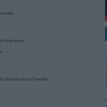
L PRIMER SEMESTRE HASTA LOS 196 MILLONES DE EUROS
 Barraux
BLE INSPIRADA EN CORNETTO, CALIPPO Y SOLERO
en Degirmenci
qa
(Le Breton) De La Vieuville
0