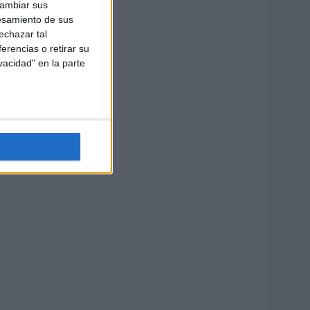
cambiar sus
esamiento de sus
echazar tal
erencias o retirar su
vacidad" en la parte