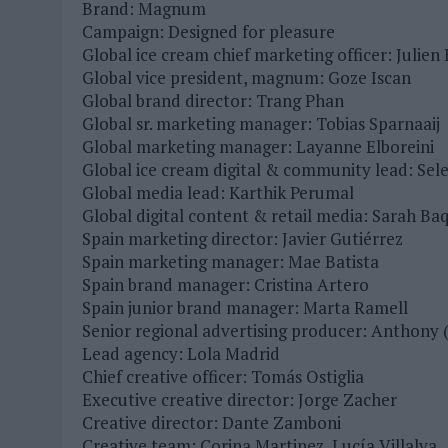
Brand: Magnum
Campaign: Designed for pleasure
31/07/2026
|
MAKING SCIENCE AUMENTA UN 12,8% SUS VENTAS EN E
Global ice cream chief marketing officer: Julien
06/08/2026
|
FRIGO Y UNIQLO LANZAN UNA COLECCIÓN PERSONALIZA
Global vice president, magnum: Goze Iscan
Global brand director: Trang Phan
Global sr. marketing manager: Tobias Sparnaaij
Global marketing manager: Layanne Elboreini
Global ice cream digital & community lead: Sel
Global media lead: Karthik Perumal
Global digital content & retail media: Sarah Ba
Spain marketing director: Javier Gutiérrez
Spain marketing manager: Mae Batista
Spain brand manager: Cristina Artero
Spain junior brand manager: Marta Ramell
Senior regional advertising producer: Anthony 
Lead agency: Lola Madrid
Chief creative officer: Tomás Ostiglia
Executive creative director: Jorge Zacher
Creative director: Dante Zamboni
Creative team: Corina Martinez, Lucía Villalva