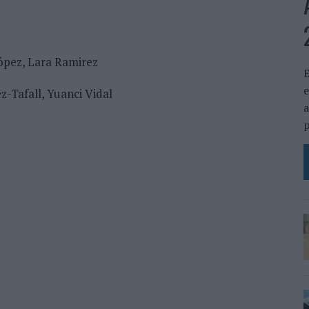
ópez, Lara Ramirez
E
e
-Tafall, Yuanci Vidal
a
p