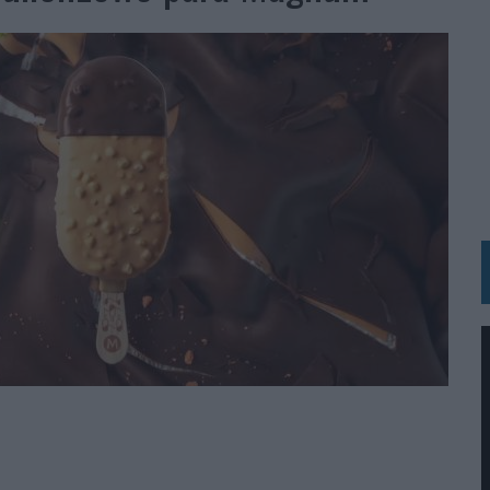
N HOTELS & RESORTS
VECES’, DE INUSUALY PARA CERVEZA CAPAZ
 PARA ORANGE
 UNA OPORTUNIDAD DE INCLUSIÓN
RANO’
UDIO EN SU NUEVA CAMPAÑA GLOBAL DE MARCA
VISTAR
 EL REGRESO DEL FÚTBOL
SU PRÓXIMA CAMISETA FOREVER GREEN
O DE 'LOS SIMPSON'
 AVAL DE SU CALIDAD
NG Y COMUNICACIÓN EN EL SECTOR ASEGURADOR 2026
DUNKIN’