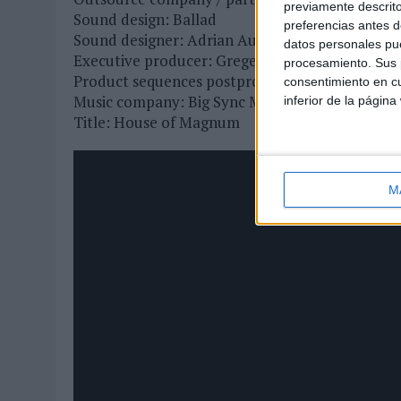
previamente descrito
Sound design: Ballad
preferencias antes d
Sound designer: Adrian Aurelius
datos personales pue
Executive producer: Gregers Maersk Moeller
procesamiento. Sus p
Product sequences postproduction: ManvsMac
consentimiento en cu
Music company: Big Sync Music
inferior de la página
Title: House of Magnum
M