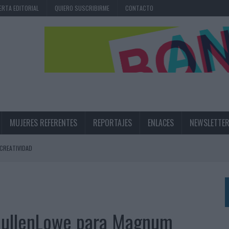
ERTA EDITORIAL
QUIERO SUSCRIBIRME
CONTACTO
MUJERES REFERENTES
REPORTAJES
ENLACES
NEWSLETTE
 CREATIVIDAD
 PARA TRANSFORMAR EL PATRIMONIO HISTÓRICO EN ACTIVOS CULTURALES Y
LA GESTIÓN DE SUS RELACIONES CON LOS MEDIOS
ARIO EN SU ÚLTIMA CAMPAÑA INTERNACIONAL
 MullenLowe para Magnum
N DE MARCA A LARGO PLAZO Y LA MEDICIÓN SON DOS CARAS DE LA MISMA