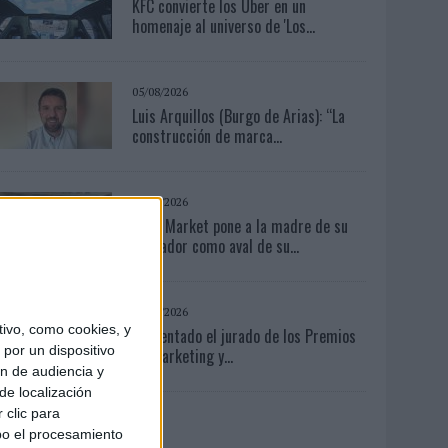
KFC convierte los Uber en un
homenaje al universo de 'Los...
05/08/2026
Luis Arquillos (Burgo de Arias): “La
construcción de marca...
03/08/2026
Back Market pone a la madre de su
fundador como aval de su...
03/08/2026
ivo, como cookies, y
Presentado el jurado de los Premios
por un dispositivo
de Marketing y...
ón de audiencia y
de localización
 clic para
bo el procesamiento